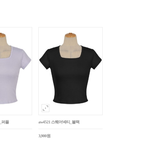
티_퍼플
aw4521 스퀘어넥티_블랙
3,900원