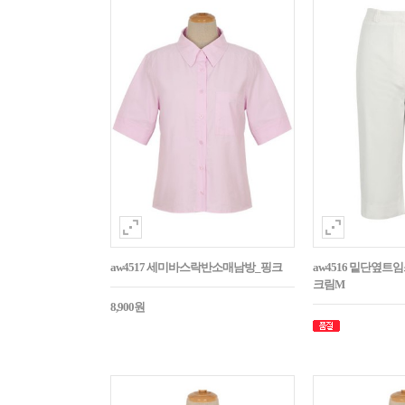
aw4517 세미바스락반소매남방_핑크
aw4516 밑단옆트
크림M
8,900원