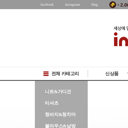
facebook
instagram
blog
전체 카테고리
신상품
-->
니트&가디건
티셔츠
청바지&청치마
블라우스&남방