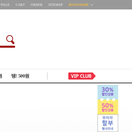
YPAGE
CART
ORDER
SITEMAP
BOOKMARK
원
땡! 500원