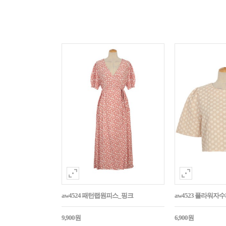
aw4524 패턴랩원피스_핑크
aw4523 플라워
9,900원
6,900원