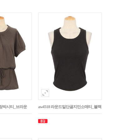
나그랑박시티_브라운
aw4518 라운드밑단골지민소매티_블랙