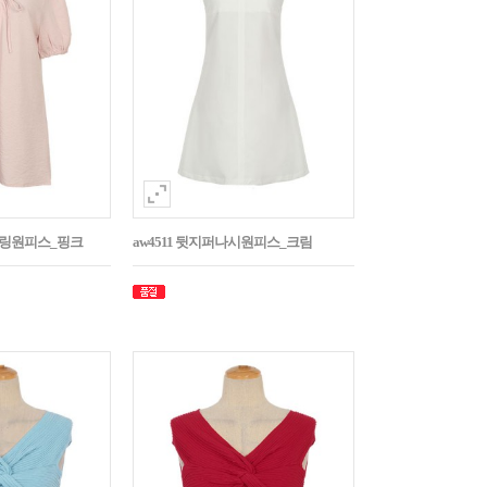
스트링원피스_핑크
aw4511 뒷지퍼나시원피스_크림