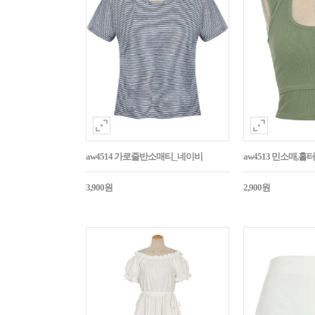
aw4514 가로줄반소매티_네이비
aw4513 민소매,
3,900원
2,900원