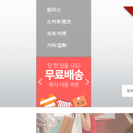
원피스
스커트/팬츠
코트/자켓
기타/잡화
모바