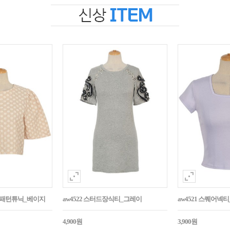
자수패턴튜닉_베이지
aw4522 스터드장식티_그레이
aw4521 스퀘어넥
4,900원
3,900원