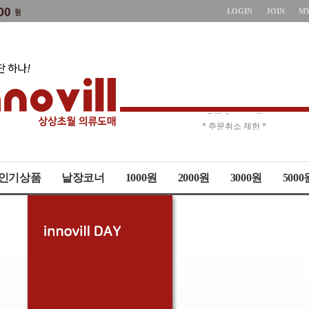
LOGIN
JOIN
M
* 상품up-date시간 *
* 주문취소 제한 *
인기상품
낱장코너
1000원
2000원
3000원
5000