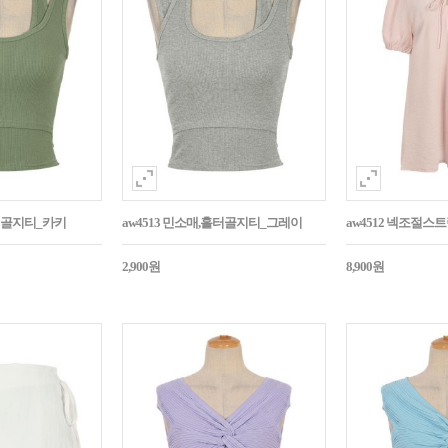
홀터골지티_카키
aw4513 민소매,홀터골지티_그레이
aw4512 넥조절
2,900원
8,900원