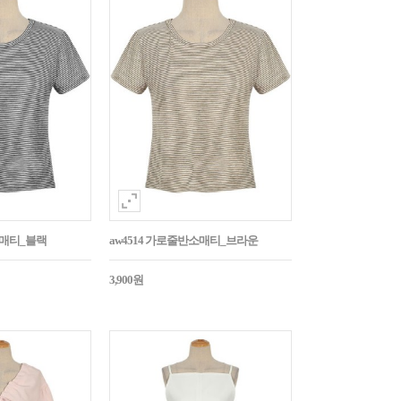
소매티_블랙
aw4514 가로줄반소매티_브라운
3,900원