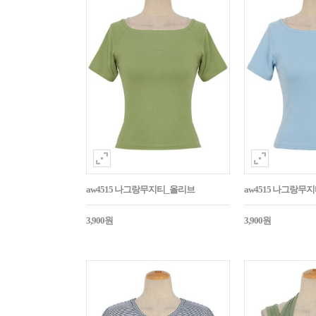
aw4515 나그랑무지티_올리브
aw4515 나그랑무
3,900원
3,900원