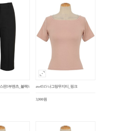
임스판5부팬츠_블랙S
aw4515 나그랑무지티_핑크
3,900원