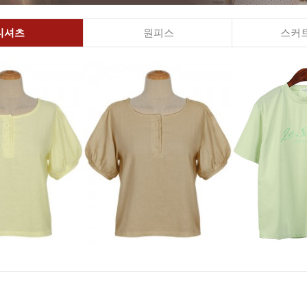
티셔츠
원피스
스커트