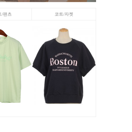
/팬츠
코트/자켓