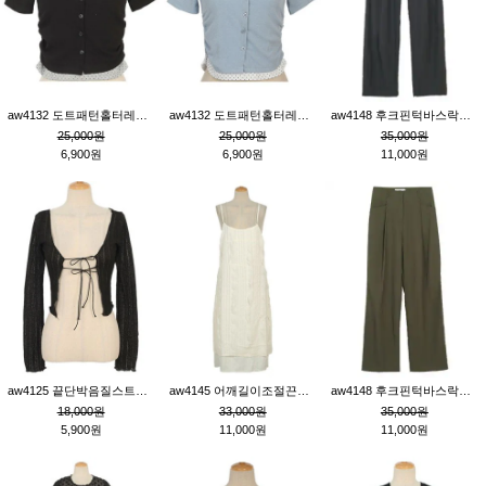
aw4132 도트패턴홀터레이어드St잔골지티_블랙
aw4132 도트패턴홀터레이어드St잔골지티_블루
aw4148 후크핀턱바스락팬츠_챠콜S
25,000원
25,000원
35,000원
6,900원
6,900원
11,000원
aw4125 끝단박음질스트랩오픈환편니트가디건_블랙
aw4145 어깨길이조절끈나시레이스러플원피스_아이보리
aw4148 후크핀턱바스락팬츠_카키M
18,000원
33,000원
35,000원
5,900원
11,000원
11,000원