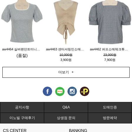
aw4464 실버팬던트미니레이스티_그레이
aw4463 센터셔링민소매티_베이지
aw4462 퍼프소매체크튜닉_네이비
(품절)
10,000원
23,000원
3,900원
7,900원
더보기 +
공지사항
Q&A
도매인증
이노빌 구매후기
상생점 문의
방문예약
CS CENTER
BANKING