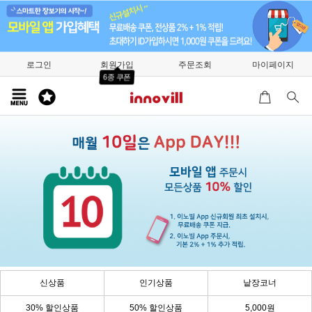
로그인
회원가입
주문조회
마이페이지
6종 쿠폰
신상품
인기상품
낱장코너
30% 할인상품
50% 할인상품
5,000원