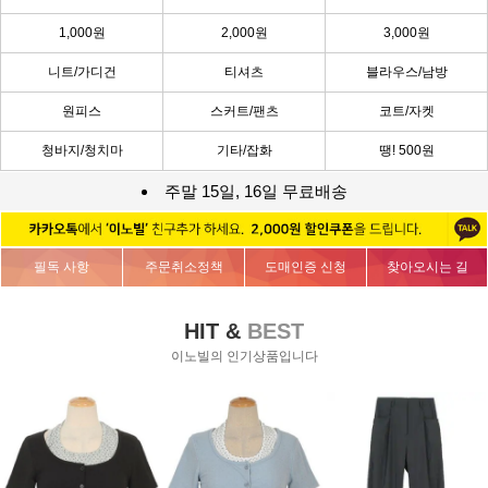
1,000원
2,000원
3,000원
니트/가디건
티셔츠
블라우스/남방
원피스
스커트/팬츠
코트/자켓
청바지/청치마
기타/잡화
땡! 500원
주말 15일, 16일 무료배송
필독 사항
주문취소정책
도매인증 신청
찾아오시는 길
HIT &
BEST
이노빌의 인기상품입니다