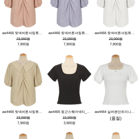
aw4466 뒷넥버튼셔링튜닉_핑크
aw4466 뒷넥버튼셔링튜닉_퍼플
aw4466 뒷넥버튼셔링튜닉_크림
23,000원
23,000원
23,000원
7,900원
7,900원
7,900원
aw4466 뒷넥버튼셔링튜닉_베이지
aw4465 둥근스퀘어넥티_블랙
aw4464 실버팬던트미니레이스티_크림
23,000원
10,000원
(품절)
7,900원
3,900원