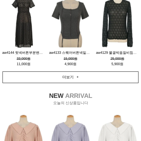
aw4144 뒷넥버튼부분밴딩레이어드비침원피스_블랙
aw4133 스퀘어버튼넥밑단줄잔골지환편티_챠콜
aw4129 물결박음질비침스판티_블랙
33,000원
15,000원
25,000원
11,000원
4,900원
5,900원
더보기 +
NEW
ARRIVAL
오늘의 신상품입니다