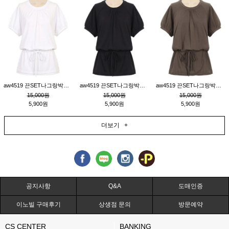
aw4519 끈SET나그랑박시티_크림
aw4519 끈SET나그랑박시티_블랙
aw4519 끈SET나그랑박시티_브라운
15,000원
15,000원
15,000원
5,900원
5,900원
5,900원
더보기 +
공지사항
Q&A
도매인증
이노빌 구매후기
상생점 문의
방문예약
CS CENTER
BANKING