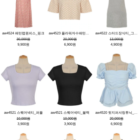
aw4524 패턴랩원피스_핑크
aw4523 플라워자수패턴튜닉_베이지
aw4522 스터드장식티_그레이
30,000원
20,000원
13,000원
9,900원
6,900원
4,900원
aw4521 스퀘어넥티_퍼플
aw4521 스퀘어넥티_블랙
aw4520 뒷지퍼셔링튜닉_블루
10,000원
10,000원
20,000원
3,900원
3,900원
6,900원