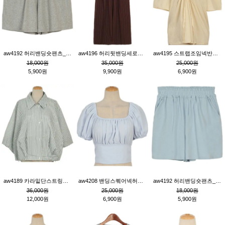
aw4192 허리밴딩숏팬츠_그레이
aw4196 허리뒷밴딩세로줄핀턱와이드팬츠_브라운
aw4195 스트랩조임넥반소매블라우스_연베이지
18,000원
35,000원
25,000원
5,900원
9,900원
6,900원
aw4189 카라밑단스트링세로줄오버핏블라우스_크림
aw4208 밴딩스퀘어넥허리뒷트임블라우스_블루
aw4192 허리밴딩숏팬츠_블루
36,000원
25,000원
18,000원
12,000원
6,900원
5,900원