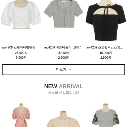
aw4205 스퀘어넥밑단밴딩숏블라우스_크림
aw4204 버튼넥숏티_그레이
aw4202 스트랩넥반소매숏티_블랙
25,000원
15,000원
15,000원
6,900원
2,900원
2,900원
더보기 +
NEW
ARRIVAL
오늘의 신상품입니다