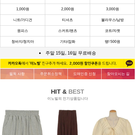
1,000원
2,000원
3,000원
니트/가디건
티셔츠
블라우스/남방
원피스
스커트/팬츠
코트/자켓
청바지/청치마
기타/잡화
땡! 500원
주말 15일, 16일 무료배송
필독 사항
주문취소정책
도매인증 신청
찾아오시는 길
HIT &
BEST
이노빌의 인기상품입니다