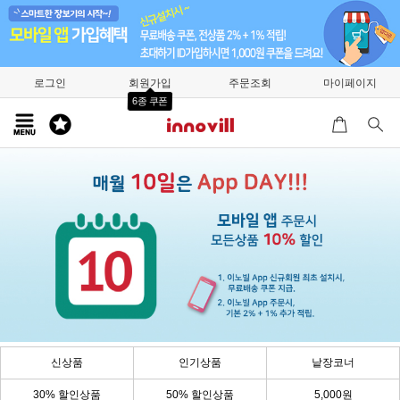
로그인
회원가입
주문조회
마이페이지
6종 쿠폰
신상품
인기상품
낱장코너
30% 할인상품
50% 할인상품
5,000원