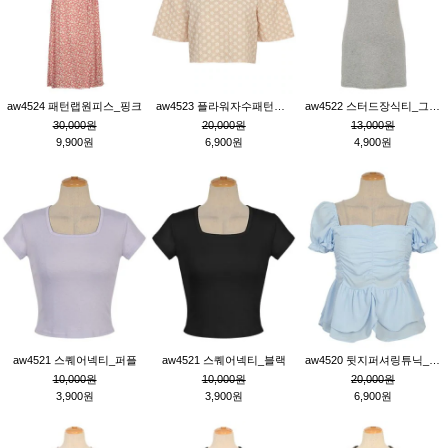
aw4524 패턴랩원피스_핑크
aw4523 플라워자수패턴튜닉_베이지
aw4522 스터드장식티_그레이
30,000원
20,000원
13,000원
9,900원
6,900원
4,900원
aw4521 스퀘어넥티_퍼플
aw4521 스퀘어넥티_블랙
aw4520 뒷지퍼셔링튜닉_블루
10,000원
10,000원
20,000원
3,900원
3,900원
6,900원