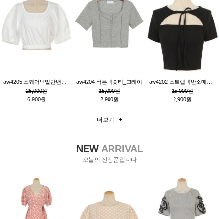
aw4205 스퀘어넥밑단밴딩숏블라우스_크림
aw4204 버튼넥숏티_그레이
aw4202 스트랩넥반소매숏티_블랙
25,000원
15,000원
15,000원
6,900원
2,900원
2,900원
더보기 +
NEW
ARRIVAL
오늘의 신상품입니다