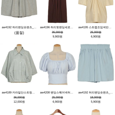
aw4192 허리밴딩숏팬츠_그레이
aw4196 허리뒷밴딩세로줄핀턱와이드팬츠_브라운
aw4195 스트랩조임넥반소매블라우스_연베이지
(품절)
35,000원
25,000원
9,900원
6,900원
aw4189 카라밑단스트링세로줄오버핏블라우스_크림
aw4208 밴딩스퀘어넥허리뒷트임블라우스_블루
aw4192 허리밴딩숏팬츠_블루
36,000원
25,000원
18,000원
12,000원
6,900원
5,900원