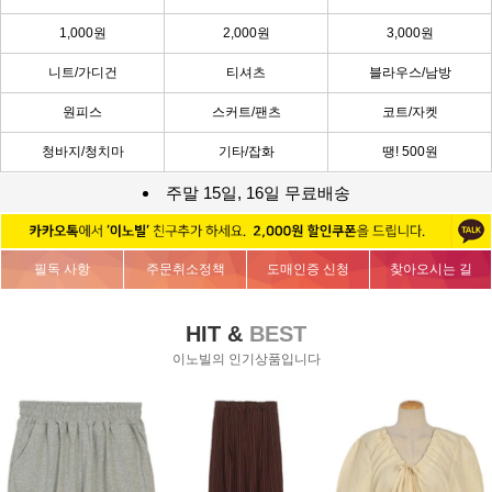
1,000원
2,000원
3,000원
니트/가디건
티셔츠
블라우스/남방
원피스
스커트/팬츠
코트/자켓
청바지/청치마
기타/잡화
땡! 500원
주말 15일, 16일 무료배송
필독 사항
주문취소정책
도매인증 신청
찾아오시는 길
HIT &
BEST
이노빌의 인기상품입니다