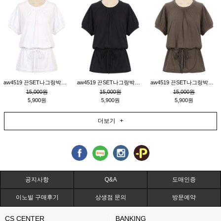
aw4519 끈SET나그랑박시티_크림
aw4519 끈SET나그랑박시티_블랙
aw4519 끈SET나그랑박시티_브라운
15,000원
15,000원
15,000원
5,900원
5,900원
5,900원
더보기 +
공지사항
Q&A
도매인증
이노빌 구매후기
상생점 문의
방문예약
CS CENTER
BANKING