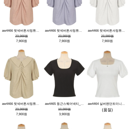
aw4466 뒷넥버튼셔링튜닉_핑크
aw4466 뒷넥버튼셔링튜닉_퍼플
aw4466 뒷넥버튼셔링튜닉_크림
23,000원
23,000원
23,000원
7,900원
7,900원
7,900원
aw4466 뒷넥버튼셔링튜닉_베이지
aw4465 둥근스퀘어넥티_블랙
aw4464 실버팬던트미니레이스티_크림
23,000원
10,000원
(품절)
7,900원
3,900원