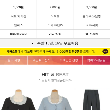
1,000원
2,000원
3,000원
니트/가디건
티셔츠
블라우스/남방
원피스
스커트/팬츠
코트/자켓
청바지/청치마
기타/잡화
땡! 500원
주말 15일, 16일 무료배송
필독 사항
주문취소정책
도매인증 신청
찾아오시는 길
HIT &
BEST
이노빌의 인기상품입니다