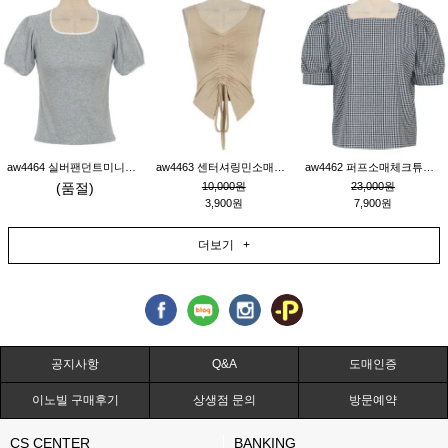
aw4464 실버팬던트미니레이스티_그레이
aw4463 센터셔링민소매티_베이지
aw4462 퍼프소매체크튜닉_네이비
(품절)
10,000원
23,000원
3,900원
7,900원
더보기 +
공지사항
Q&A
도매인증
이노빌 구매후기
상생점 문의
방문예약
CS CENTER
BANKING