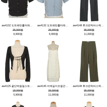
aw4132 도트패턴홀터레이어드St잔골지티_블랙
aw4132 도트패턴홀터레이어드St잔골지티_블루
aw4148 후크핀턱바스락팬츠_챠콜S
25,000원
25,000원
35,000원
6,900원
6,900원
11,000원
aw4125 끝단박음질스트랩오픈환편니트가디건_블랙
aw4145 어깨길이조절끈나시레이스러플원피스_아이보리
aw4148 후크핀턱바스락팬츠_카키M
18,000원
33,000원
35,000원
5,900원
11,000원
11,000원