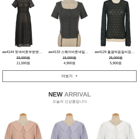
aw4144 뒷넥버튼부분밴딩레이어드비침원피스_블랙
aw4133 스퀘어버튼넥밑단줄잔골지환편티_챠콜
aw4129 물결박음질비침스판티_블랙
33,000원
15,000원
25,000원
11,000원
4,900원
5,900원
더보기 +
NEW
ARRIVAL
오늘의 신상품입니다