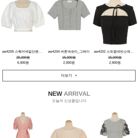
aw4205 스퀘어넥밑단밴딩숏블라우스_크림
aw4204 버튼넥숏티_그레이
aw4202 스트랩넥반소매숏티_블랙
25,000원
15,000원
15,000원
6,900원
2,900원
2,900원
더보기 +
NEW
ARRIVAL
오늘의 신상품입니다