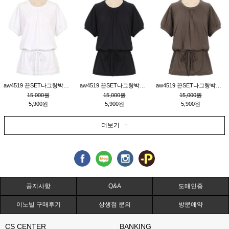
aw4519 끈SET나그랑박시티_크림
aw4519 끈SET나그랑박시티_블랙
aw4519 끈SET나그랑박시티_브라운
15,000원
15,000원
15,000원
5,900원
5,900원
5,900원
더보기 +
공지사항
Q&A
도매인증
이노빌 구매후기
상생점 문의
방문예약
CS CENTER
BANKING