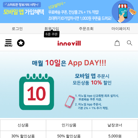
로그인
회원가입
주문조회
마이페이지
6종 쿠폰
신상품
인기상품
낱장코너
30% 할인상품
50% 할인상품
5,000원