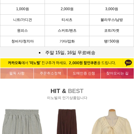
1,000원
2,000원
3,000원
니트/가디건
티셔츠
블라우스/남방
원피스
스커트/팬츠
코트/자켓
청바지/청치마
기타/잡화
땡! 500원
주말 15일, 16일 무료배송
필독 사항
주문취소정책
도매인증 신청
찾아오시는 길
HIT &
BEST
이노빌의 인기상품입니다