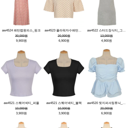
aw4524 패턴랩원피스_핑크
aw4523 플라워자수패턴튜닉_베이지
aw4522 스터드장식티_그레이
30,000원
20,000원
13,000원
9,900원
6,900원
4,900원
aw4521 스퀘어넥티_퍼플
aw4521 스퀘어넥티_블랙
aw4520 뒷지퍼셔링튜닉_블루
10,000원
10,000원
20,000원
3,900원
3,900원
6,900원