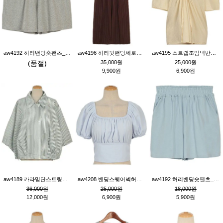
aw4192 허리밴딩숏팬츠_그레이
aw4196 허리뒷밴딩세로줄핀턱와이드팬츠_브라운
aw4195 스트랩조임넥반소매블라우스_연베이지
(품절)
35,000원
25,000원
9,900원
6,900원
aw4189 카라밑단스트링세로줄오버핏블라우스_크림
aw4208 밴딩스퀘어넥허리뒷트임블라우스_블루
aw4192 허리밴딩숏팬츠_블루
36,000원
25,000원
18,000원
12,000원
6,900원
5,900원