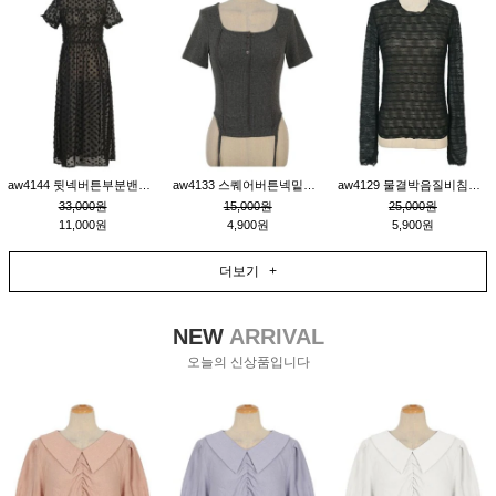
aw4144 뒷넥버튼부분밴딩레이어드비침원피스_블랙
aw4133 스퀘어버튼넥밑단줄잔골지환편티_챠콜
aw4129 물결박음질비침스판티_블랙
33,000원
15,000원
25,000원
11,000원
4,900원
5,900원
더보기 +
NEW
ARRIVAL
오늘의 신상품입니다