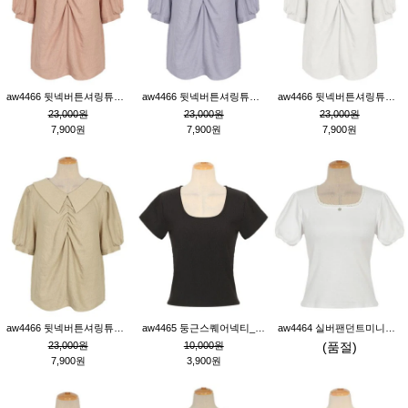
aw4466 뒷넥버튼셔링튜닉_핑크
aw4466 뒷넥버튼셔링튜닉_퍼플
aw4466 뒷넥버튼셔링튜닉_크림
23,000원
23,000원
23,000원
7,900원
7,900원
7,900원
aw4466 뒷넥버튼셔링튜닉_베이지
aw4465 둥근스퀘어넥티_블랙
aw4464 실버팬던트미니레이스티_크림
23,000원
10,000원
(품절)
7,900원
3,900원