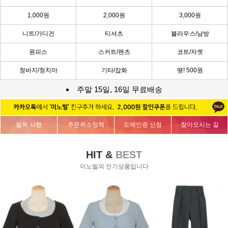
1,000원
2,000원
3,000원
니트/가디건
티셔츠
블라우스/남방
원피스
스커트/팬츠
코트/자켓
청바지/청치마
기타/잡화
땡! 500원
주말 15일, 16일 무료배송
필독 사항
주문취소정책
도매인증 신청
찾아오시는 길
HIT &
BEST
이노빌의 인기상품입니다