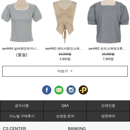
aw4464 실버팬던트미니레이스티_그레이
aw4463 센터셔링민소매티_베이지
aw4462 퍼프소매체크튜닉_네이비
(품절)
10,000원
23,000원
3,900원
7,900원
더보기 +
공지사항
Q&A
도매인증
이노빌 구매후기
상생점 문의
방문예약
CS CENTER
BANKING