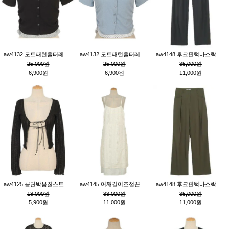
aw4132 도트패턴홀터레이어드St잔골지티_블랙
aw4132 도트패턴홀터레이어드St잔골지티_블루
aw4148 후크핀턱바스락팬츠_챠콜S
25,000원
25,000원
35,000원
6,900원
6,900원
11,000원
aw4125 끝단박음질스트랩오픈환편니트가디건_블랙
aw4145 어깨길이조절끈나시레이스러플원피스_아이보리
aw4148 후크핀턱바스락팬츠_카키M
18,000원
33,000원
35,000원
5,900원
11,000원
11,000원