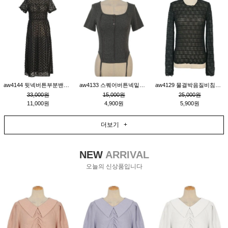
aw4144 뒷넥버튼부분밴딩레이어드비침원피스_블랙
aw4133 스퀘어버튼넥밑단줄잔골지환편티_챠콜
aw4129 물결박음질비침스판티_블랙
33,000원
15,000원
25,000원
11,000원
4,900원
5,900원
더보기 +
NEW
ARRIVAL
오늘의 신상품입니다