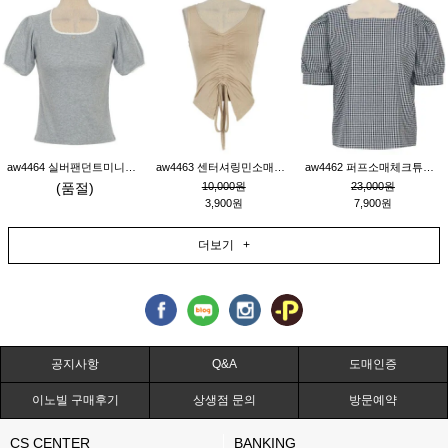
aw4464 실버팬던트미니레이스티_그레이
aw4463 센터셔링민소매티_베이지
aw4462 퍼프소매체크튜닉_네이비
(품절)
10,000원
23,000원
3,900원
7,900원
더보기 +
공지사항
Q&A
도매인증
이노빌 구매후기
상생점 문의
방문예약
CS CENTER
BANKING