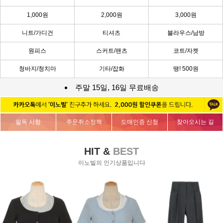
1,000원
2,000원
3,000원
니트/가디건
티셔츠
블라우스/남방
원피스
스커트/팬츠
코트/자켓
청바지/청치마
기타/잡화
땡! 500원
주말 15일, 16일 무료배송
필독 사항
주문취소정책
도매인증 신청
찾아오시는 길
HIT &
BEST
이노빌의 인기상품입니다