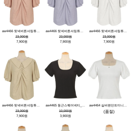
aw4466 뒷넥버튼셔링튜닉_핑크
aw4466 뒷넥버튼셔링튜닉_퍼플
aw4466 뒷넥버튼셔링튜닉_크림
23,000원
23,000원
23,000원
7,900원
7,900원
7,900원
aw4466 뒷넥버튼셔링튜닉_베이지
aw4465 둥근스퀘어넥티_블랙
aw4464 실버팬던트미니레이스티_크림
23,000원
10,000원
(품절)
7,900원
3,900원