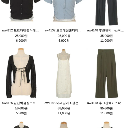
aw4132 도트패턴홀터레이어드St잔골지티_블랙
aw4132 도트패턴홀터레이어드St잔골지티_블루
aw4148 후크핀턱바스락팬츠_챠콜S
25,000원
25,000원
35,000원
6,900원
6,900원
11,000원
aw4125 끝단박음질스트랩오픈환편니트가디건_블랙
aw4145 어깨길이조절끈나시레이스러플원피스_아이보리
aw4148 후크핀턱바스락팬츠_카키M
18,000원
33,000원
35,000원
5,900원
11,000원
11,000원