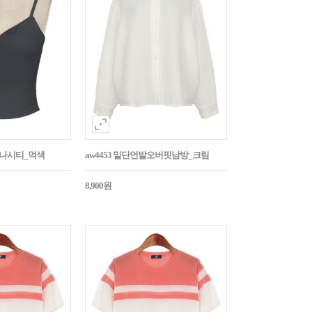
트나시티_먹색
aw4453 밑단언발오버핏남방_크림
8,900원