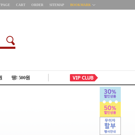
YPAGE
CART
ORDER
SITEMAP
BOOKMARK
원
땡! 500원