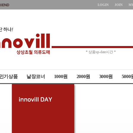
LOGIN
JOIN
M
* 주문취소 제한 *
* 상품up-date시간 *
인기상품
낱장코너
1000원
2000원
3000원
5000