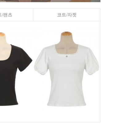
/팬츠
코트/자켓