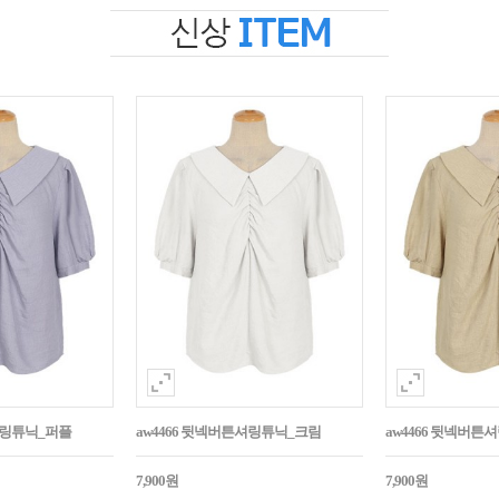
셔링튜닉_퍼플
aw4466 뒷넥버튼셔링튜닉_크림
aw4466 뒷넥버
7,900원
7,900원