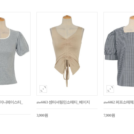
던트미니레이스티_
aw4463 센터셔링민소매티_베이지
aw4462 퍼프소
3,900원
7,900원