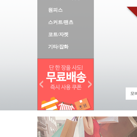
원피스
스커트/팬츠
코트/자켓
기타/잡화
모바