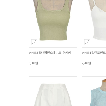
aw4455 캡내장민소매니트_연카키
aw4454 접단포인
5,900원
2,200원