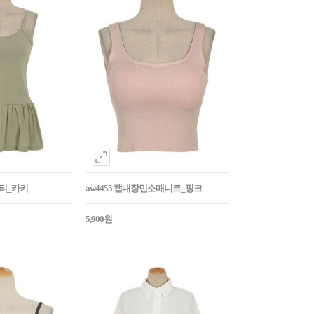
시티_카키
aw4455 캡내장민소매니트_핑크
5,900원