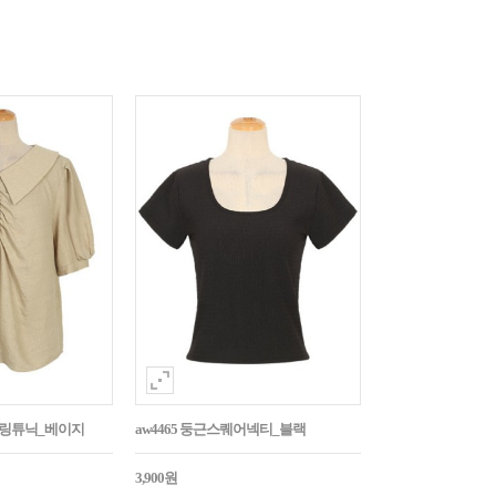
튼셔링튜닉_베이지
aw4465 둥근스퀘어넥티_블랙
3,900원