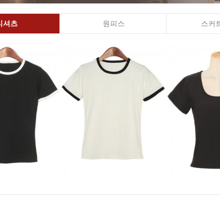
티셔츠
원피스
스커트