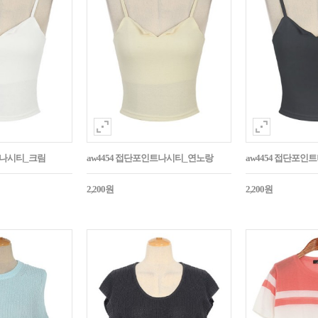
트나시티_크림
aw4454 접단포인트나시티_연노랑
aw4454 접단포인
2,200원
2,200원