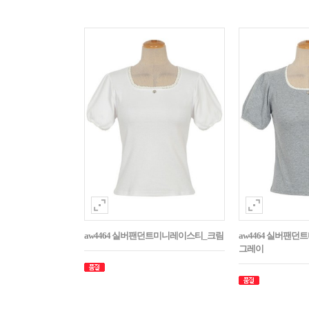
aw4464 실버팬던트미니레이스티_크림
aw4464 실버팬
그레이