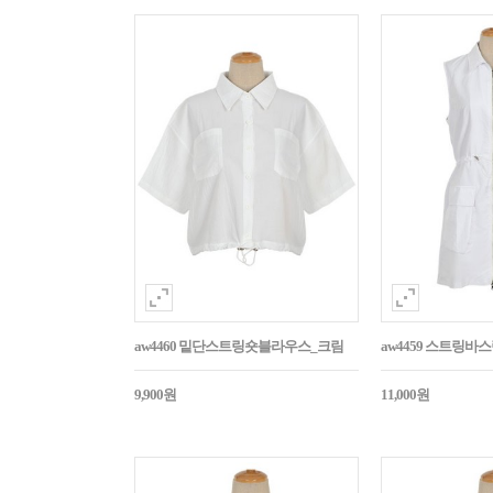
aw4460 밑단스트링숏블라우스_크림
aw4459 스트링
9,900원
11,000원