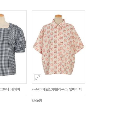
매체크튜닉_네이비
aw4461 패턴요루블라우스_연베이지
8,900원