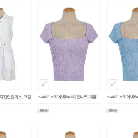
바스락집업원피스_크림
aw4458 스퀘어넥Back매듭니트_퍼플
aw4458 스퀘어넥
5,900원
5,900원