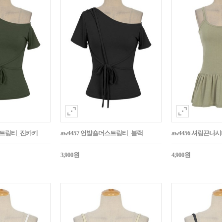
더스트링티_진카키
aw4457 언발숄더스트링티_블랙
aw4456 셔링끈나
3,900원
4,900원