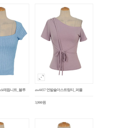
Back매듭니트_블루
aw4457 언발숄더스트링티_퍼플
3,900원