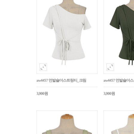
aw4457 언발숄더스트링티_크림
aw4457 언발숄
3,900원
3,900원