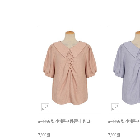
aw4466 뒷넥버튼셔링튜닉_핑크
aw4466 뒷넥버튼
7,900원
7,900원