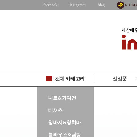
facebook
instagram
blog
전체 카테고리
신상품
-->
니트&가디건
티셔츠
청바지&청치마
블라우스&남방