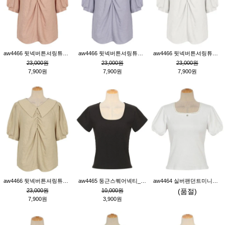
aw4466 뒷넥버튼셔링튜닉_핑크
aw4466 뒷넥버튼셔링튜닉_퍼플
aw4466 뒷넥버튼셔링튜닉_크림
23,000원
23,000원
23,000원
7,900원
7,900원
7,900원
aw4466 뒷넥버튼셔링튜닉_베이지
aw4465 둥근스퀘어넥티_블랙
aw4464 실버팬던트미니레이스티_크림
23,000원
10,000원
(품절)
7,900원
3,900원