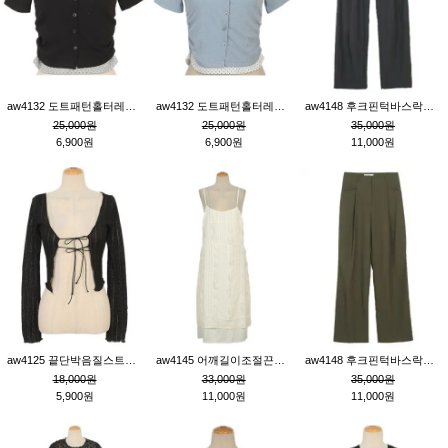
aw4132 도트패턴홀터레이어드St잔골지티_블랙
aw4132 도트패턴홀터레이어드St잔골지티_블루
aw4148 후크핀턱바스락팬츠_챠콜S
25,000원
25,000원
35,000원
6,900원
6,900원
11,000원
aw4125 끝단박음질스트랩오픈환편니트가디건_블랙
aw4145 어깨길이조절끈나시레이스러플원피스_아이보리
aw4148 후크핀턱바스락팬츠_카키M
18,000원
33,000원
35,000원
5,900원
11,000원
11,000원