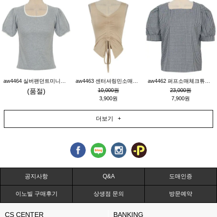
aw4464 실버팬던트미니레이스티_그레이
aw4463 센터셔링민소매티_베이지
aw4462 퍼프소매체크튜닉_네이비
(품절)
10,000원
23,000원
3,900원
7,900원
더보기 +
공지사항
Q&A
도매인증
이노빌 구매후기
상생점 문의
방문예약
CS CENTER
BANKING