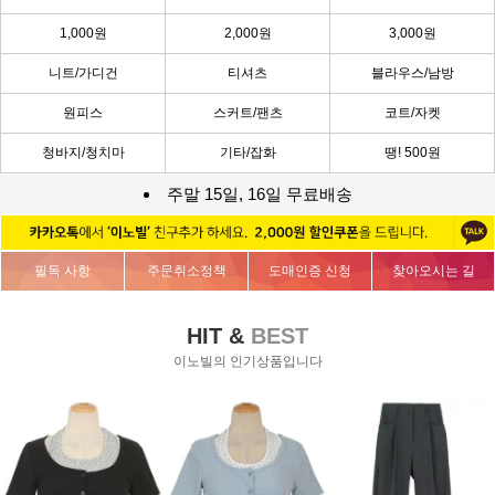
1,000원
2,000원
3,000원
니트/가디건
티셔츠
블라우스/남방
원피스
스커트/팬츠
코트/자켓
청바지/청치마
기타/잡화
땡! 500원
주말 15일, 16일 무료배송
필독 사항
주문취소정책
도매인증 신청
찾아오시는 길
HIT &
BEST
이노빌의 인기상품입니다