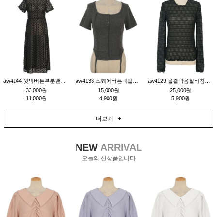
aw4144 뒷넥버튼부분밴딩레이어드비침원피스_블랙
aw4133 스퀘어버튼넥밑단줄잔골지환편티_챠콜
aw4129 물결박음질비침스판티_블랙
33,000원
15,000원
25,000원
11,000원
4,900원
5,900원
더보기 +
NEW
ARRIVAL
오늘의 신상품입니다