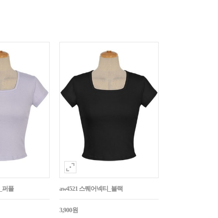
티_퍼플
aw4521 스퀘어넥티_블랙
3,900원