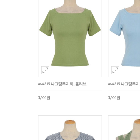
aw4515 나그랑무지티_올리브
aw4515 나그랑무
3,900원
3,900원