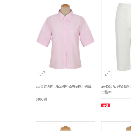
aw4517 세미바스락반소매남방_핑크
aw4516 밑단옆트
크림M
8,900원