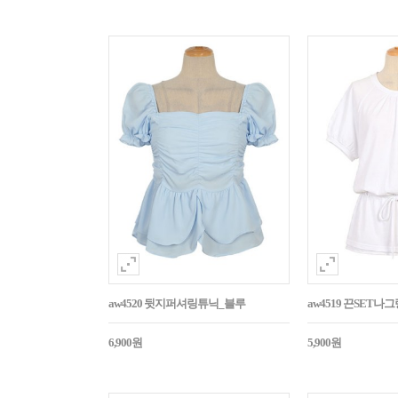
aw4520 뒷지퍼셔링튜닉_블루
aw4519 끈SET
6,900원
5,900원