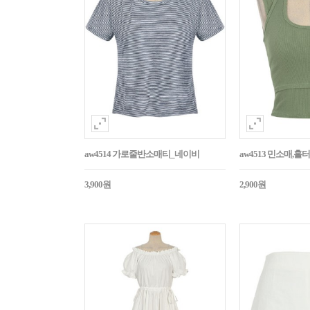
aw4514 가로줄반소매티_네이비
aw4513 민소매,
3,900원
2,900원