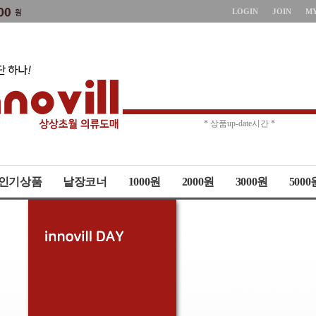
LOGIN
JOIN
M
* 상품up-date시간 *
* 주문취소 제한 *
인기상품
낱장코너
1000원
2000원
3000원
5000