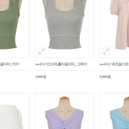
홀터골지티_카키
aw4513 민소매,홀터골지티_그레이
aw4512 넥조절
2,900원
8,900원