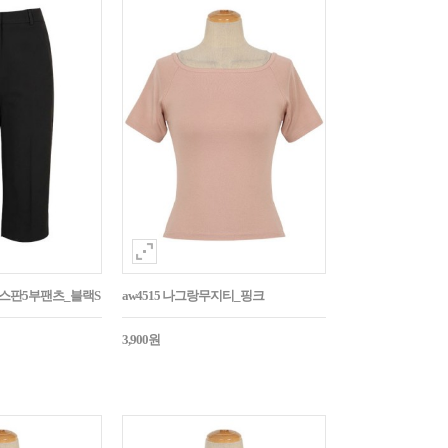
임스판5부팬츠_블랙S
aw4515 나그랑무지티_핑크
3,900원