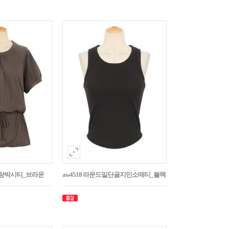
나그랑박시티_브라운
aw4518 라운드밑단골지민소매티_블랙