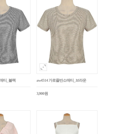
소매티_블랙
aw4514 가로줄반소매티_브라운
3,900원