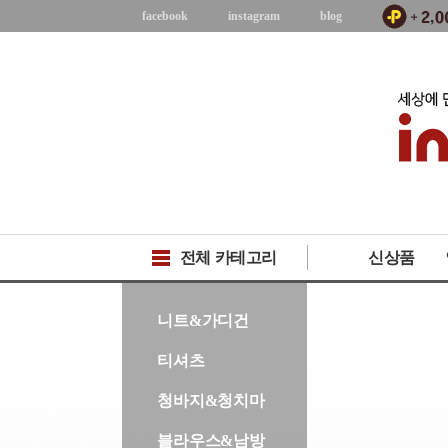
facebook
instagram
blog
전체 카테고리
신상품
-->
니트&가디건
티셔츠
청바지&청치마
블라우스&남방