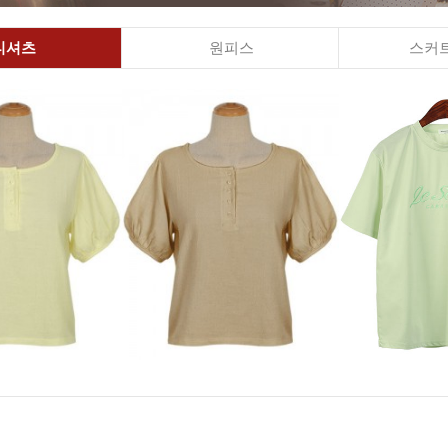
티셔츠
원피스
스커트