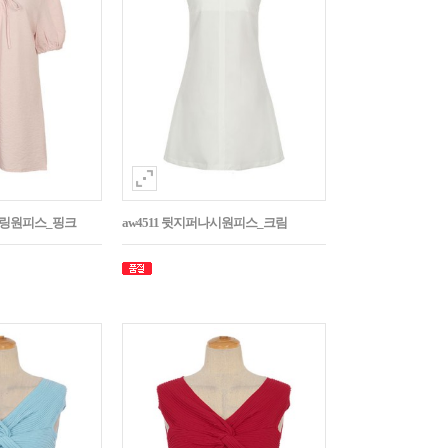
스트링원피스_핑크
aw4511 뒷지퍼나시원피스_크림