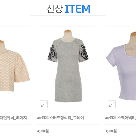
자수패턴튜닉_베이지
aw4522 스터드장식티_그레이
aw4521 스퀘어넥
4,900원
3,900원