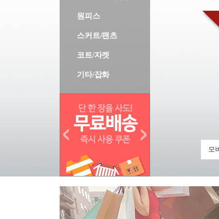
원피스
스커트/팬츠
코트/자켓
기타/잡화
모바