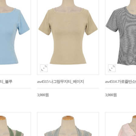
지티_블루
aw4515 나그랑무지티_베이지
aw4514 가로줄반
3,900원
3,900원