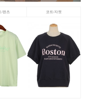
/팬츠
코트/자켓