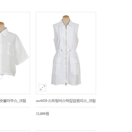
트링숏블라우스_크림
aw4459 스트링바스락집업원피스_크림
11,000원