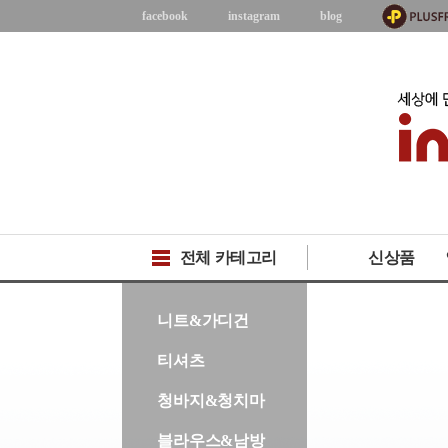
facebook
instagram
blog
전체 카테고리
신상품
-->
니트&가디건
티셔츠
청바지&청치마
블라우스&남방