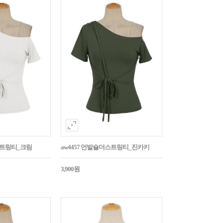
스트링티_크림
aw4457 언발숄더스트링티_진카키
3,900원