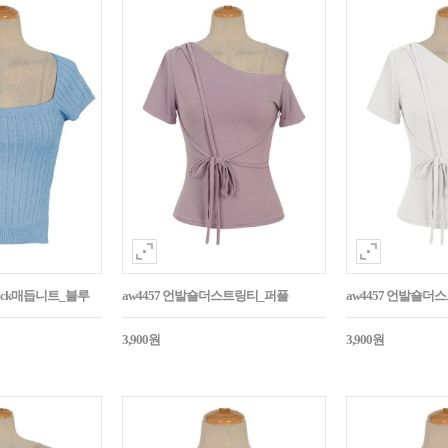
Back매듭니트_블루
aw4457 언발숄더스트링티_퍼플
aw4457 언발숄더
3,900원
3,900원