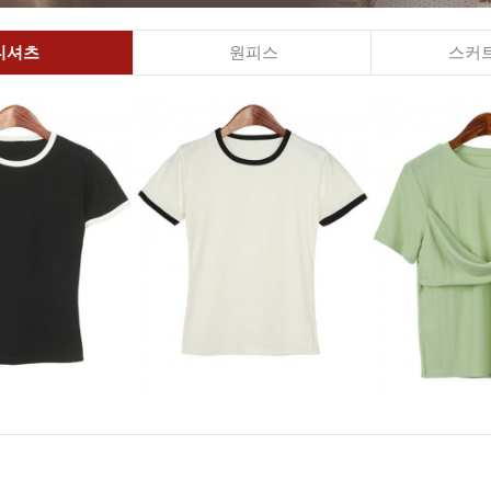
티셔츠
원피스
스커트