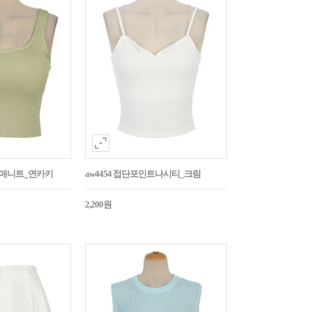
민소매니트_연카키
aw4454 접단포인트나시티_크림
2,200원