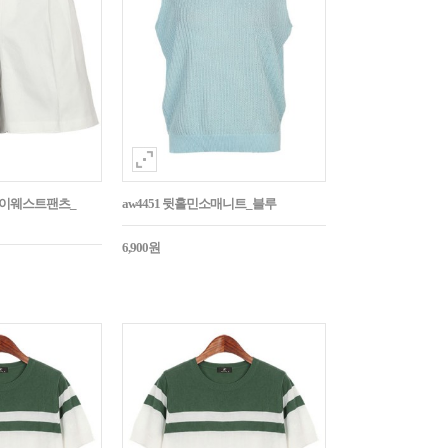
턱하이웨스트팬츠_
aw4451 뒷홀민소매니트_블루
6,900원