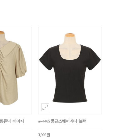
튼셔링튜닉_베이지
aw4465 둥근스퀘어넥티_블랙
3,900원