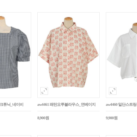
매체크튜닉_네이비
aw4461 패턴요루블라우스_연베이지
aw4460 밑단스
8,900원
9,900원