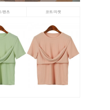
/팬츠
코트/자켓