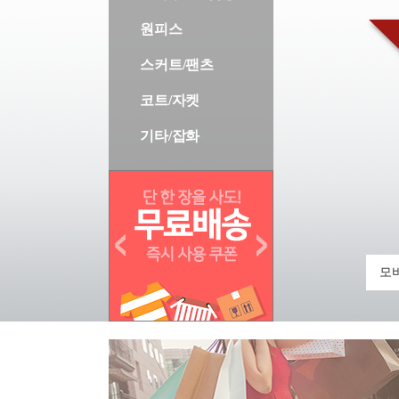
원피스
스커트/팬츠
코트/자켓
기타/잡화
모바