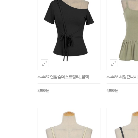
aw4457 언발숄더스트링티_블랙
aw4456 셔링끈나
3,900원
4,900원