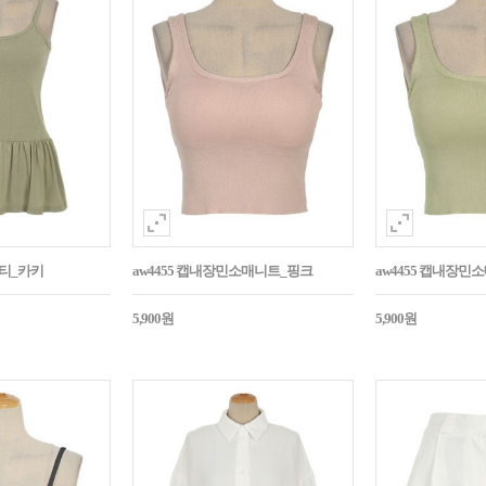
시티_카키
aw4455 캡내장민소매니트_핑크
aw4455 캡내장
5,900원
5,900원