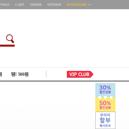
YPAGE
CART
ORDER
SITEMAP
BOOKMARK
원
땡! 500원