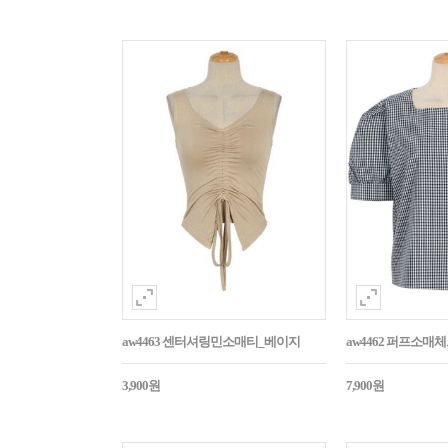
aw4463 센터셔링민소매티_베이지
aw4462 퍼프소
3,900원
7,900원