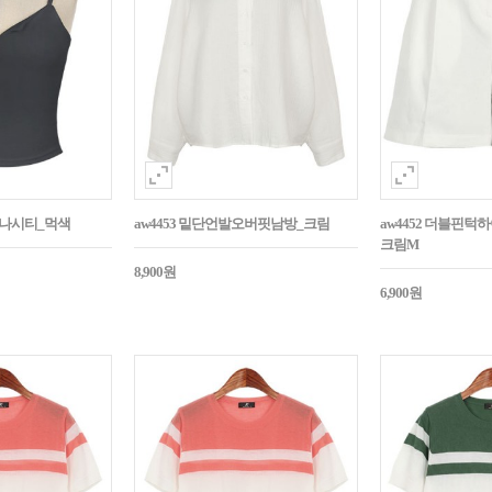
트나시티_먹색
aw4453 밑단언발오버핏남방_크림
aw4452 더블핀
크림M
8,900원
6,900원