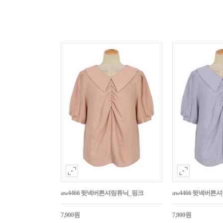
aw4466 뒷넥버튼셔링튜닉_핑크
aw4466 뒷넥버튼
7,900원
7,900원