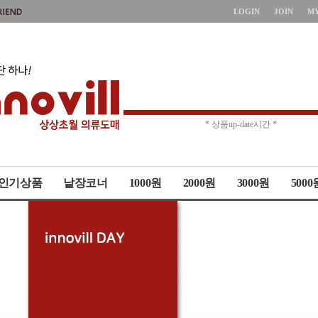
LOGIN
JOIN
M
* 주문취소 제한 *
* 상품up-date시간 *
인기상품
낱장코너
1000원
2000원
3000원
5000