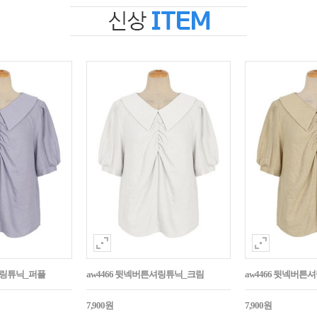
셔링튜닉_퍼플
aw4466 뒷넥버튼셔링튜닉_크림
aw4466 뒷넥버
7,900원
7,900원