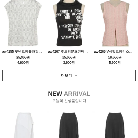
aw4255 뒷넥트임플라워패턴티_크림
aw4267 후드영문프린팅민소매티_블랙
aw4265 V넥앞트임민소매티블라우스_핑크
25,000원
15,000원
18,000원
4,900원
3,900원
5,900원
더보기 +
NEW
ARRIVAL
오늘의 신상품입니다