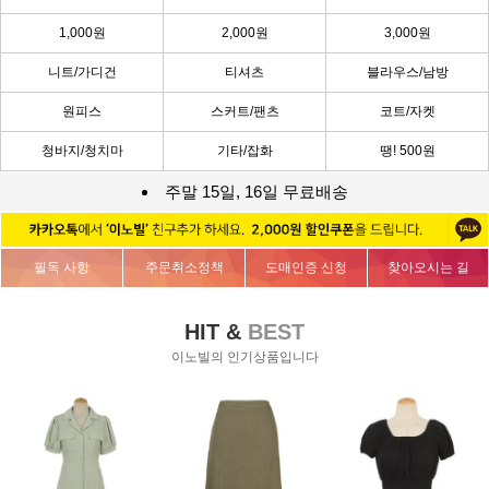
1,000원
2,000원
3,000원
니트/가디건
티셔츠
블라우스/남방
원피스
스커트/팬츠
코트/자켓
청바지/청치마
기타/잡화
땡! 500원
주말 15일, 16일 무료배송
필독 사항
주문취소정책
도매인증 신청
찾아오시는 길
HIT &
BEST
이노빌의 인기상품입니다