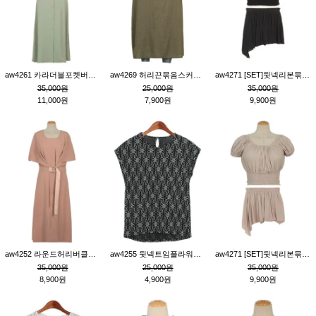
aw4261 카라더블포켓버튼원피스_카키
aw4269 허리끈묶음스커트_카키
aw4271 [SET]뒷넥리본묶음부분밴딩숏블라우스&허리밴딩스커트팬츠_블랙
35,000원
25,000원
35,000원
11,000원
7,900원
9,900원
aw4252 라운드허리버클원피스_핑크
aw4255 뒷넥트임플라워패턴티_블랙
aw4271 [SET]뒷넥리본묶음부분밴딩숏블라우스&허리밴딩스커트팬츠_베이지
35,000원
25,000원
35,000원
8,900원
4,900원
9,900원