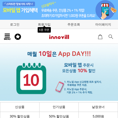
로그인
회원가입
주문조회
마이페이지
6종 쿠폰
신상품
인기상품
낱장코너
30% 할인상품
50% 할인상품
5,000원