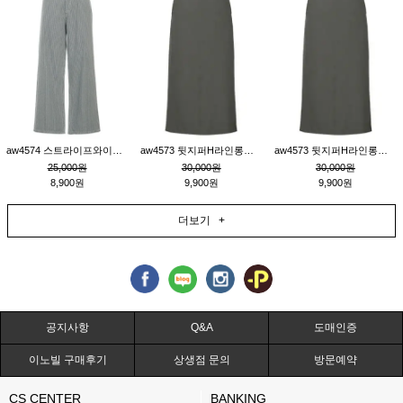
aw4574 스트라이프와이드팬츠_챠콜M
aw4573 뒷지퍼H라인롱스커트_연고동M
aw4573 뒷지퍼H라인롱스커트_연고동S
25,000원
30,000원
30,000원
8,900원
9,900원
9,900원
더보기 +
공지사항
Q&A
도매인증
이노빌 구매후기
상생점 문의
방문예약
CS CENTER
BANKING