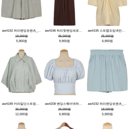
aw4192 허리밴딩숏팬츠_그레이
aw4196 허리뒷밴딩세로줄핀턱와이드팬츠_브라운
aw4195 스트랩조임넥반소매블라우스_연베이지
18,000원
35,000원
25,000원
5,900원
9,900원
6,900원
aw4189 카라밑단스트링세로줄오버핏블라우스_크림
aw4208 밴딩스퀘어넥허리뒷트임블라우스_블루
aw4192 허리밴딩숏팬츠_블루
36,000원
25,000원
18,000원
12,000원
6,900원
5,900원