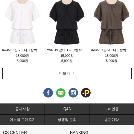
aw4519 끈SET나그랑박시티_크림
aw4519 끈SET나그랑박시티_블랙
aw4519 끈SET나그랑박시티_브라운
15,000원
15,000원
15,000원
5,900원
5,900원
5,900원
더보기 +
공지사항
Q&A
도매인증
이노빌 구매후기
상생점 문의
방문예약
CS CENTER
BANKING