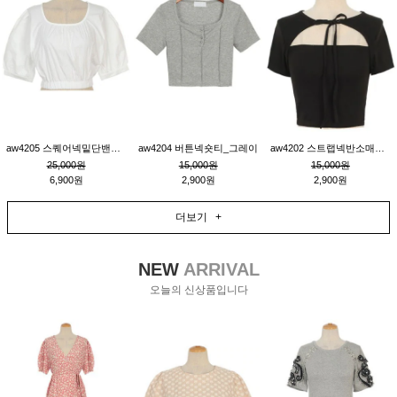
aw4205 스퀘어넥밑단밴딩숏블라우스_크림
aw4204 버튼넥숏티_그레이
aw4202 스트랩넥반소매숏티_블랙
25,000원
15,000원
15,000원
6,900원
2,900원
2,900원
더보기 +
NEW
ARRIVAL
오늘의 신상품입니다