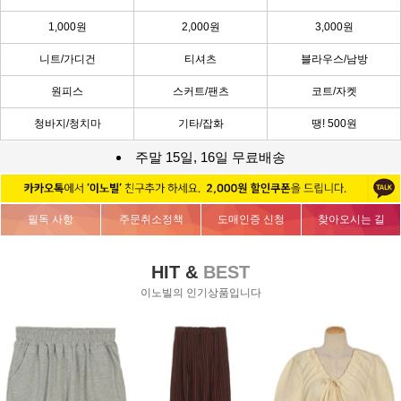
1,000원
2,000원
3,000원
니트/가디건
티셔츠
블라우스/남방
원피스
스커트/팬츠
코트/자켓
청바지/청치마
기타/잡화
땡! 500원
주말 15일, 16일 무료배송
필독 사항
주문취소정책
도매인증 신청
찾아오시는 길
HIT &
BEST
이노빌의 인기상품입니다