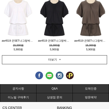
aw4519 끈SET나그랑박시티_크림
aw4519 끈SET나그랑박시티_블랙
aw4519 끈SET나그랑박시티_브라운
15,000원
15,000원
15,000원
5,900원
5,900원
5,900원
더보기 +
공지사항
Q&A
도매인증
이노빌 구매후기
상생점 문의
방문예약
CS CENTER
BANKING