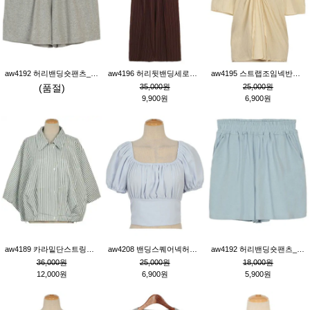
aw4192 허리밴딩숏팬츠_그레이
aw4196 허리뒷밴딩세로줄핀턱와이드팬츠_브라운
aw4195 스트랩조임넥반소매블라우스_연베이지
(품절)
35,000원
25,000원
9,900원
6,900원
aw4189 카라밑단스트링세로줄오버핏블라우스_크림
aw4208 밴딩스퀘어넥허리뒷트임블라우스_블루
aw4192 허리밴딩숏팬츠_블루
36,000원
25,000원
18,000원
12,000원
6,900원
5,900원