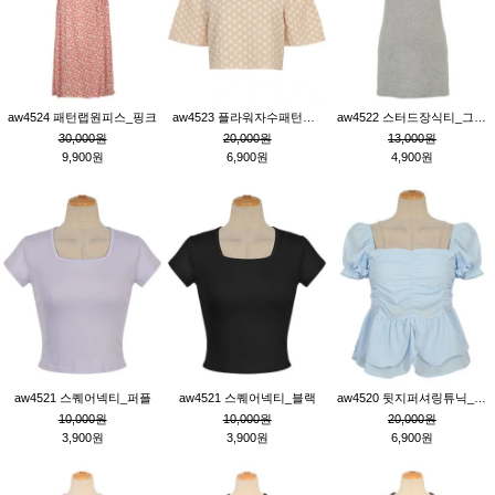
aw4524 패턴랩원피스_핑크
aw4523 플라워자수패턴튜닉_베이지
aw4522 스터드장식티_그레이
30,000원
20,000원
13,000원
9,900원
6,900원
4,900원
aw4521 스퀘어넥티_퍼플
aw4521 스퀘어넥티_블랙
aw4520 뒷지퍼셔링튜닉_블루
10,000원
10,000원
20,000원
3,900원
3,900원
6,900원