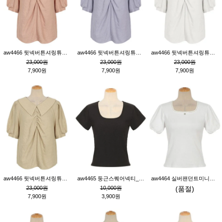
aw4466 뒷넥버튼셔링튜닉_핑크
aw4466 뒷넥버튼셔링튜닉_퍼플
aw4466 뒷넥버튼셔링튜닉_크림
23,000원
23,000원
23,000원
7,900원
7,900원
7,900원
aw4466 뒷넥버튼셔링튜닉_베이지
aw4465 둥근스퀘어넥티_블랙
aw4464 실버팬던트미니레이스티_크림
23,000원
10,000원
(품절)
7,900원
3,900원