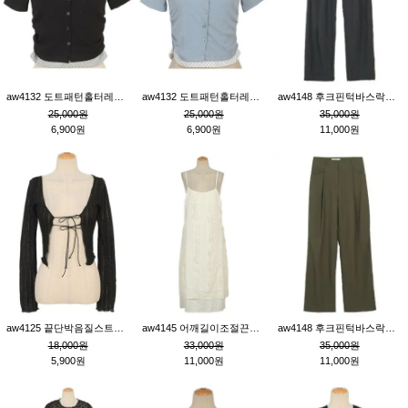
aw4132 도트패턴홀터레이어드St잔골지티_블랙
aw4132 도트패턴홀터레이어드St잔골지티_블루
aw4148 후크핀턱바스락팬츠_챠콜S
25,000원
25,000원
35,000원
6,900원
6,900원
11,000원
aw4125 끝단박음질스트랩오픈환편니트가디건_블랙
aw4145 어깨길이조절끈나시레이스러플원피스_아이보리
aw4148 후크핀턱바스락팬츠_카키M
18,000원
33,000원
35,000원
5,900원
11,000원
11,000원