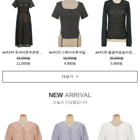
aw4144 뒷넥버튼부분밴딩레이어드비침원피스_블랙
aw4133 스퀘어버튼넥밑단줄잔골지환편티_챠콜
aw4129 물결박음질비침스판티_블랙
33,000원
15,000원
25,000원
11,000원
4,900원
5,900원
더보기 +
NEW
ARRIVAL
오늘의 신상품입니다