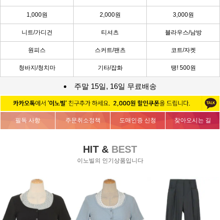
1,000원
2,000원
3,000원
니트/가디건
티셔츠
블라우스/남방
원피스
스커트/팬츠
코트/자켓
청바지/청치마
기타/잡화
땡! 500원
주말 15일, 16일 무료배송
필독 사항
주문취소정책
도매인증 신청
찾아오시는 길
HIT &
BEST
이노빌의 인기상품입니다