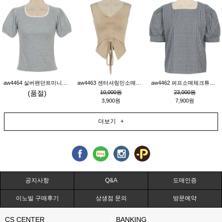
aw4464 실버팬던트미니레이스티_그레이
aw4463 센터셔링민소매티_베이지
aw4462 퍼프소매체크튜닉_네이비
(품절)
10,000원
23,000원
3,900원
7,900원
더보기 +
공지사항
Q&A
도매인증
이노빌 구매후기
상생점 문의
방문예약
CS CENTER
BANKING