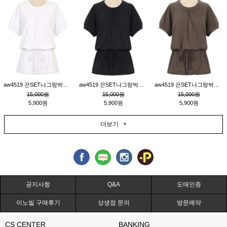
aw4519 끈SET나그랑박시티_크림
aw4519 끈SET나그랑박시티_블랙
aw4519 끈SET나그랑박시티_브라운
15,000원
15,000원
15,000원
5,900원
5,900원
5,900원
더보기 +
공지사항
Q&A
도매인증
이노빌 구매후기
상생점 문의
방문예약
CS CENTER
BANKING