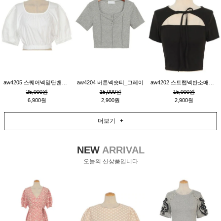
aw4205 스퀘어넥밑단밴딩숏블라우스_크림
aw4204 버튼넥숏티_그레이
aw4202 스트랩넥반소매숏티_블랙
25,000원
15,000원
15,000원
6,900원
2,900원
2,900원
더보기 +
NEW
ARRIVAL
오늘의 신상품입니다