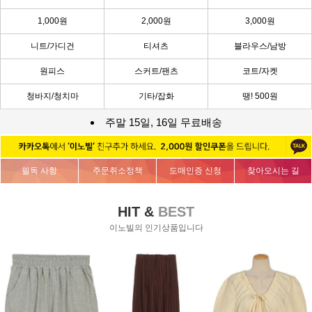
1,000원
2,000원
3,000원
니트/가디건
티셔츠
블라우스/남방
원피스
스커트/팬츠
코트/자켓
청바지/청치마
기타/잡화
땡! 500원
주말 15일, 16일 무료배송
필독 사항
주문취소정책
도매인증 신청
찾아오시는 길
HIT &
BEST
이노빌의 인기상품입니다