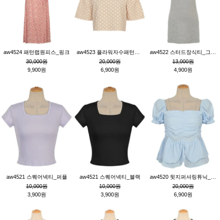
aw4524 패턴랩원피스_핑크
aw4523 플라워자수패턴튜닉_베이지
aw4522 스터드장식티_그레이
30,000원
20,000원
13,000원
9,900원
6,900원
4,900원
aw4521 스퀘어넥티_퍼플
aw4521 스퀘어넥티_블랙
aw4520 뒷지퍼셔링튜닉_블루
10,000원
10,000원
20,000원
3,900원
3,900원
6,900원