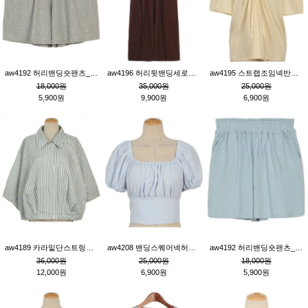
aw4192 허리밴딩숏팬츠_그레이
aw4196 허리뒷밴딩세로줄핀턱와이드팬츠_브라운
aw4195 스트랩조임넥반소매블라우스_연베이지
18,000원
35,000원
25,000원
5,900원
9,900원
6,900원
aw4189 카라밑단스트링세로줄오버핏블라우스_크림
aw4208 밴딩스퀘어넥허리뒷트임블라우스_블루
aw4192 허리밴딩숏팬츠_블루
36,000원
25,000원
18,000원
12,000원
6,900원
5,900원