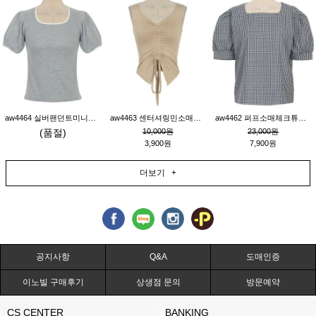
aw4464 실버팬던트미니레이스티_그레이
aw4463 센터셔링민소매티_베이지
aw4462 퍼프소매체크튜닉_네이비
(품절)
10,000원
23,000원
3,900원
7,900원
더보기 +
공지사항
Q&A
도매인증
이노빌 구매후기
상생점 문의
방문예약
CS CENTER
BANKING