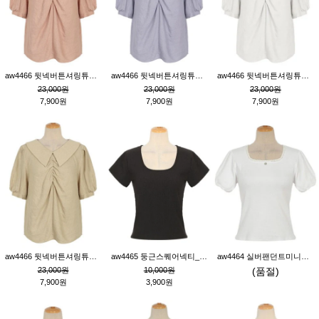
aw4466 뒷넥버튼셔링튜닉_핑크
aw4466 뒷넥버튼셔링튜닉_퍼플
aw4466 뒷넥버튼셔링튜닉_크림
23,000원
23,000원
23,000원
7,900원
7,900원
7,900원
aw4466 뒷넥버튼셔링튜닉_베이지
aw4465 둥근스퀘어넥티_블랙
aw4464 실버팬던트미니레이스티_크림
23,000원
10,000원
(품절)
7,900원
3,900원