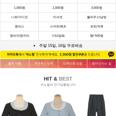
1,000원
2,000원
3,000원
니트/가디건
티셔츠
블라우스/남방
원피스
스커트/팬츠
코트/자켓
청바지/청치마
기타/잡화
땡! 500원
주말 15일, 16일 무료배송
필독 사항
주문취소정책
도매인증 신청
찾아오시는 길
HIT &
BEST
이노빌의 인기상품입니다