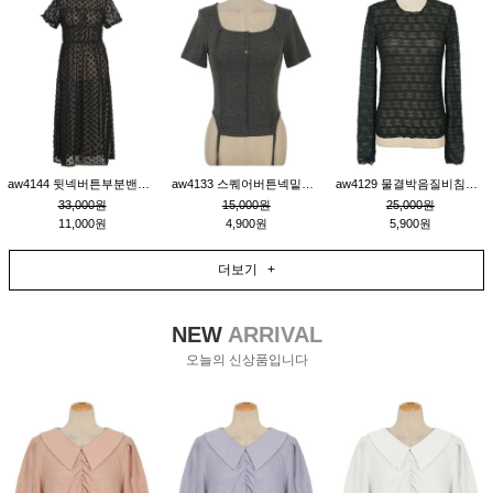
aw4144 뒷넥버튼부분밴딩레이어드비침원피스_블랙
aw4133 스퀘어버튼넥밑단줄잔골지환편티_챠콜
aw4129 물결박음질비침스판티_블랙
33,000원
15,000원
25,000원
11,000원
4,900원
5,900원
더보기 +
NEW
ARRIVAL
오늘의 신상품입니다