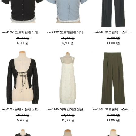
aw4132 도트패턴홀터레이어드St잔골지티_블랙
aw4132 도트패턴홀터레이어드St잔골지티_블루
aw4148 후크핀턱바스락팬츠_챠콜S
25,000원
25,000원
35,000원
6,900원
6,900원
11,000원
aw4125 끝단박음질스트랩오픈환편니트가디건_블랙
aw4145 어깨길이조절끈나시레이스러플원피스_아이보리
aw4148 후크핀턱바스락팬츠_카키M
18,000원
33,000원
35,000원
5,900원
11,000원
11,000원