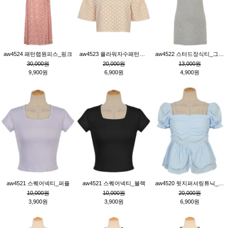
aw4524 패턴랩원피스_핑크
aw4523 플라워자수패턴튜닉_베이지
aw4522 스터드장식티_그레이
30,000원
20,000원
13,000원
9,900원
6,900원
4,900원
aw4521 스퀘어넥티_퍼플
aw4521 스퀘어넥티_블랙
aw4520 뒷지퍼셔링튜닉_블루
10,000원
10,000원
20,000원
3,900원
3,900원
6,900원