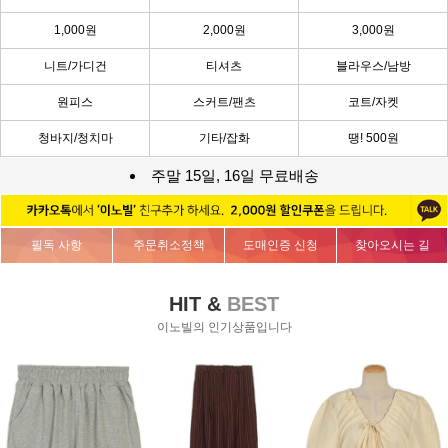
1,000원
2,000원
3,000원
니트/가디건
티셔츠
블라우스/남방
원피스
스커트/팬츠
코트/자켓
청바지/청치마
기타/잡화
땡! 500원
주말 15일, 16일 무료배송
필독 사항
주문취소정책
도매인증 신청
찾아오시는 길
HIT &
BEST
이노빌의 인기상품입니다