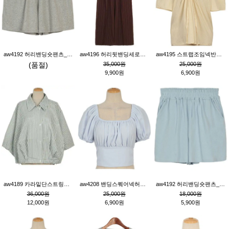
aw4192 허리밴딩숏팬츠_그레이
aw4196 허리뒷밴딩세로줄핀턱와이드팬츠_브라운
aw4195 스트랩조임넥반소매블라우스_연베이지
(품절)
35,000원
25,000원
9,900원
6,900원
aw4189 카라밑단스트링세로줄오버핏블라우스_크림
aw4208 밴딩스퀘어넥허리뒷트임블라우스_블루
aw4192 허리밴딩숏팬츠_블루
36,000원
25,000원
18,000원
12,000원
6,900원
5,900원