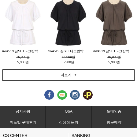
aw4519 끈SET나그랑박시티_크림
aw4519 끈SET나그랑박시티_블랙
aw4519 끈SET나그랑박시티_브라운
15,000원
15,000원
15,000원
5,900원
5,900원
5,900원
더보기 +
공지사항
Q&A
도매인증
이노빌 구매후기
상생점 문의
방문예약
CS CENTER
BANKING