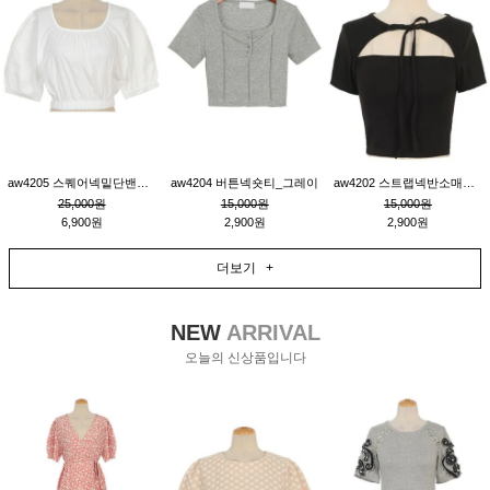
aw4205 스퀘어넥밑단밴딩숏블라우스_크림
aw4204 버튼넥숏티_그레이
aw4202 스트랩넥반소매숏티_블랙
25,000원
15,000원
15,000원
6,900원
2,900원
2,900원
더보기 +
NEW
ARRIVAL
오늘의 신상품입니다