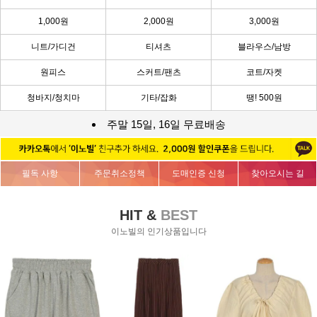
1,000원
2,000원
3,000원
니트/가디건
티셔츠
블라우스/남방
원피스
스커트/팬츠
코트/자켓
청바지/청치마
기타/잡화
땡! 500원
주말 15일, 16일 무료배송
필독 사항
주문취소정책
도매인증 신청
찾아오시는 길
HIT &
BEST
이노빌의 인기상품입니다