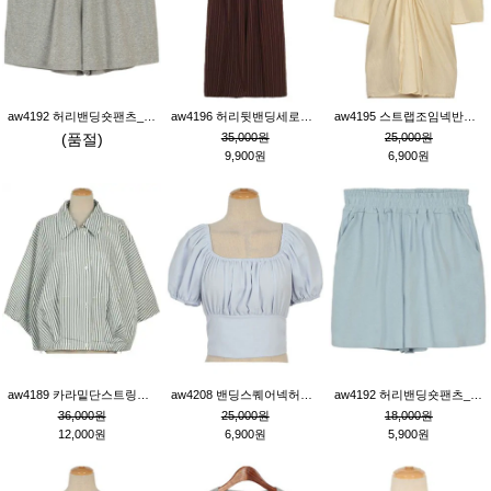
aw4192 허리밴딩숏팬츠_그레이
aw4196 허리뒷밴딩세로줄핀턱와이드팬츠_브라운
aw4195 스트랩조임넥반소매블라우스_연베이지
(품절)
35,000원
25,000원
9,900원
6,900원
aw4189 카라밑단스트링세로줄오버핏블라우스_크림
aw4208 밴딩스퀘어넥허리뒷트임블라우스_블루
aw4192 허리밴딩숏팬츠_블루
36,000원
25,000원
18,000원
12,000원
6,900원
5,900원