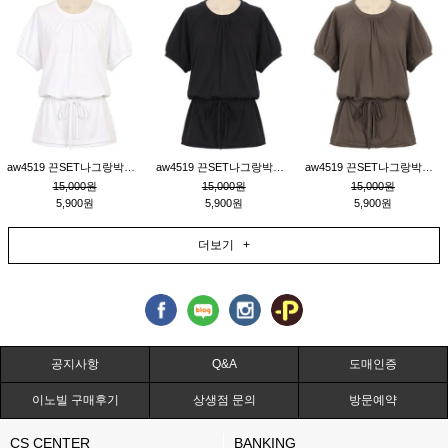
aw4519 끈SET나그랑박시티_크림
aw4519 끈SET나그랑박시티_블랙
aw4519 끈SET나그랑박시티_브라운
15,000원
15,000원
15,000원
5,900원
5,900원
5,900원
더보기 +
공지사항
Q&A
도매인증
이노빌 구매후기
상생점 문의
방문예약
CS CENTER
BANKING