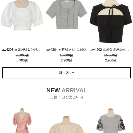
aw4205 스퀘어넥밑단밴딩숏블라우스_크림
aw4204 버튼넥숏티_그레이
aw4202 스트랩넥반소매숏티_블랙
25,000원
15,000원
15,000원
6,900원
2,900원
2,900원
더보기 +
NEW
ARRIVAL
오늘의 신상품입니다