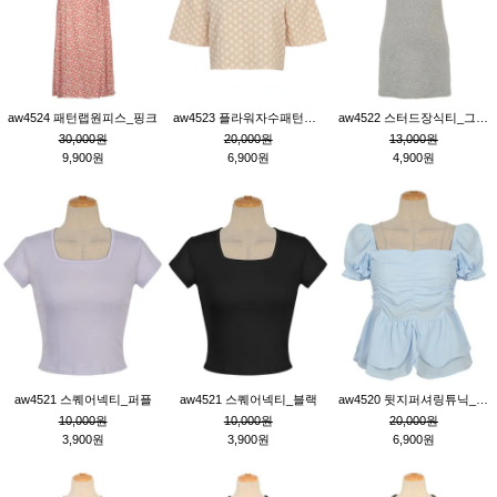
aw4524 패턴랩원피스_핑크
aw4523 플라워자수패턴튜닉_베이지
aw4522 스터드장식티_그레이
30,000원
20,000원
13,000원
9,900원
6,900원
4,900원
aw4521 스퀘어넥티_퍼플
aw4521 스퀘어넥티_블랙
aw4520 뒷지퍼셔링튜닉_블루
10,000원
10,000원
20,000원
3,900원
3,900원
6,900원