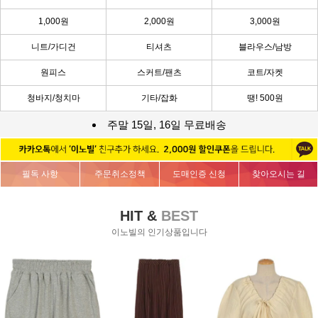
1,000원
2,000원
3,000원
니트/가디건
티셔츠
블라우스/남방
원피스
스커트/팬츠
코트/자켓
청바지/청치마
기타/잡화
땡! 500원
주말 15일, 16일 무료배송
필독 사항
주문취소정책
도매인증 신청
찾아오시는 길
HIT &
BEST
이노빌의 인기상품입니다