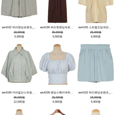
aw4192 허리밴딩숏팬츠_그레이
aw4196 허리뒷밴딩세로줄핀턱와이드팬츠_브라운
aw4195 스트랩조임넥반소매블라우스_연베이지
18,000원
35,000원
25,000원
5,900원
9,900원
6,900원
aw4189 카라밑단스트링세로줄오버핏블라우스_크림
aw4208 밴딩스퀘어넥허리뒷트임블라우스_블루
aw4192 허리밴딩숏팬츠_블루
36,000원
25,000원
18,000원
12,000원
6,900원
5,900원