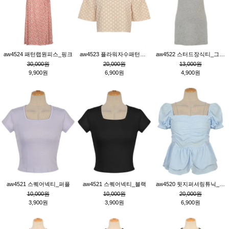
aw4524 패턴랩원피스_핑크
aw4523 플라워자수패턴튜닉_베이지
aw4522 스터드장식티_그레이
30,000원
20,000원
13,000원
9,900원
6,900원
4,900원
aw4521 스퀘어넥티_퍼플
aw4521 스퀘어넥티_블랙
aw4520 뒷지퍼셔링튜닉_블루
10,000원
10,000원
20,000원
3,900원
3,900원
6,900원