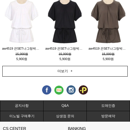
aw4519 끈SET나그랑박시티_크림
aw4519 끈SET나그랑박시티_블랙
aw4519 끈SET나그랑박시티_브라운
15,000원
15,000원
15,000원
5,900원
5,900원
5,900원
더보기 +
공지사항
Q&A
도매인증
이노빌 구매후기
상생점 문의
방문예약
CS CENTER
BANKING