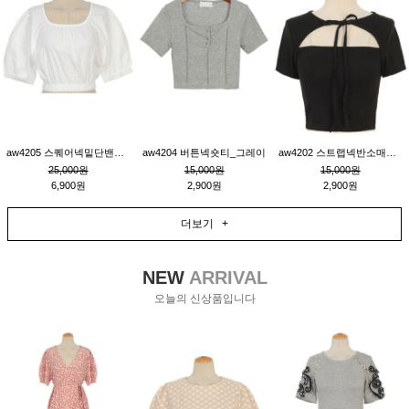
aw4205 스퀘어넥밑단밴딩숏블라우스_크림
aw4204 버튼넥숏티_그레이
aw4202 스트랩넥반소매숏티_블랙
25,000원
15,000원
15,000원
6,900원
2,900원
2,900원
더보기 +
NEW
ARRIVAL
오늘의 신상품입니다