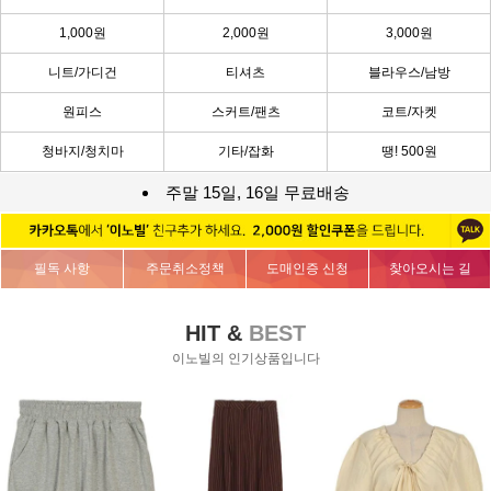
1,000원
2,000원
3,000원
니트/가디건
티셔츠
블라우스/남방
원피스
스커트/팬츠
코트/자켓
청바지/청치마
기타/잡화
땡! 500원
주말 15일, 16일 무료배송
필독 사항
주문취소정책
도매인증 신청
찾아오시는 길
HIT &
BEST
이노빌의 인기상품입니다