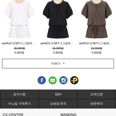
aw4519 끈SET나그랑박시티_크림
aw4519 끈SET나그랑박시티_블랙
aw4519 끈SET나그랑박시티_브라운
15,000원
15,000원
15,000원
5,900원
5,900원
5,900원
더보기 +
공지사항
Q&A
도매인증
이노빌 구매후기
상생점 문의
방문예약
CS CENTER
BANKING