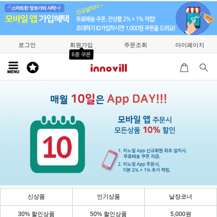
로그인
회원가입
주문조회
마이페이지
6종 쿠폰
신상품
인기상품
낱장코너
30% 할인상품
50% 할인상품
5,000원