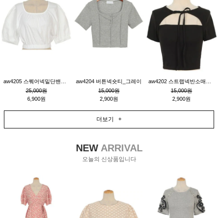
aw4205 스퀘어넥밑단밴딩숏블라우스_크림
aw4204 버튼넥숏티_그레이
aw4202 스트랩넥반소매숏티_블랙
25,000원
15,000원
15,000원
6,900원
2,900원
2,900원
더보기 +
NEW
ARRIVAL
오늘의 신상품입니다