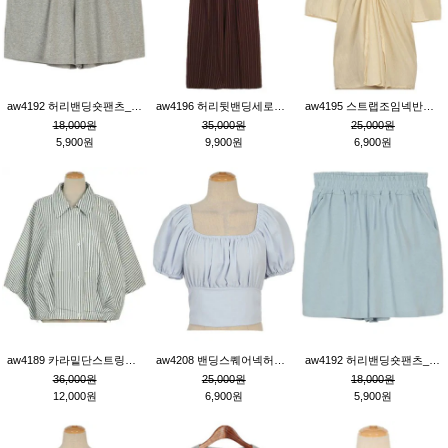
aw4192 허리밴딩숏팬츠_그레이
aw4196 허리뒷밴딩세로줄핀턱와이드팬츠_브라운
aw4195 스트랩조임넥반소매블라우스_연베이지
18,000원
35,000원
25,000원
5,900원
9,900원
6,900원
aw4189 카라밑단스트링세로줄오버핏블라우스_크림
aw4208 밴딩스퀘어넥허리뒷트임블라우스_블루
aw4192 허리밴딩숏팬츠_블루
36,000원
25,000원
18,000원
12,000원
6,900원
5,900원