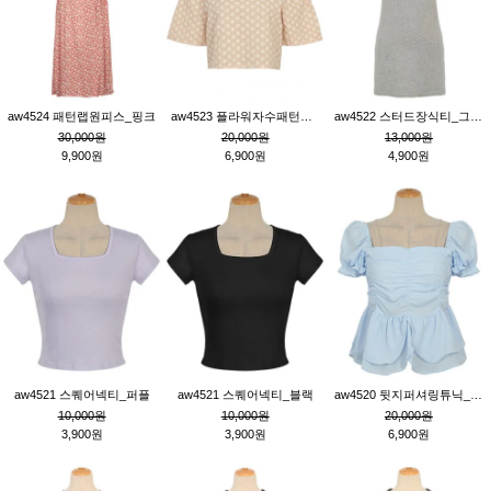
aw4524 패턴랩원피스_핑크
aw4523 플라워자수패턴튜닉_베이지
aw4522 스터드장식티_그레이
30,000원
20,000원
13,000원
9,900원
6,900원
4,900원
aw4521 스퀘어넥티_퍼플
aw4521 스퀘어넥티_블랙
aw4520 뒷지퍼셔링튜닉_블루
10,000원
10,000원
20,000원
3,900원
3,900원
6,900원