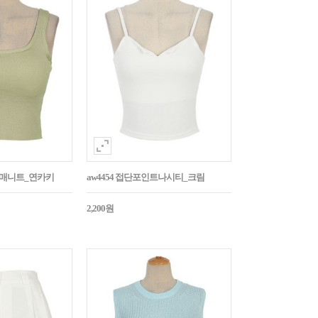
민소매니트_연카키
aw4454 접단포인트나시티_크림
2,200원