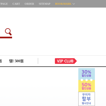
YPAGE
CART
ORDER
SITEMAP
BOOKMARK
원
땡! 500원