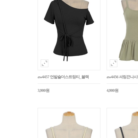
aw4457 언발숄더스트링티_블랙
aw4456 셔링끈나
3,900원
4,900원