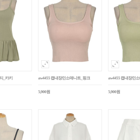
시티_카키
aw4455 캡내장민소매니트_핑크
aw4455 캡내장
5,900원
5,900원