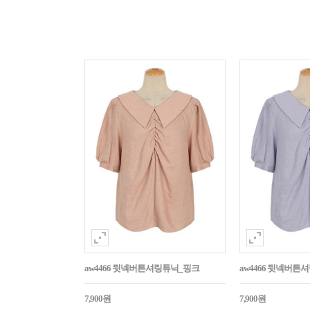
aw4466 뒷넥버튼셔링튜닉_핑크
aw4466 뒷넥버튼
7,900원
7,900원