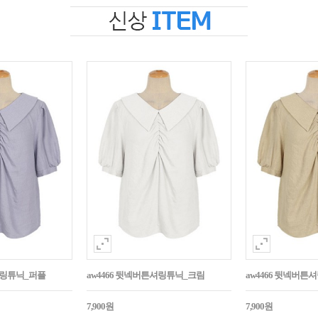
셔링튜닉_퍼플
aw4466 뒷넥버튼셔링튜닉_크림
aw4466 뒷넥버
7,900원
7,900원