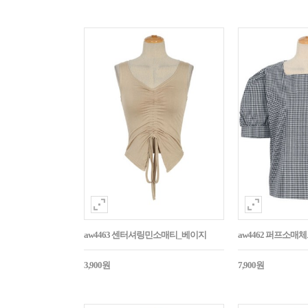
aw4463 센터셔링민소매티_베이지
aw4462 퍼프소
3,900원
7,900원