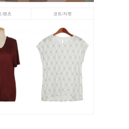
/팬츠
코트/자켓