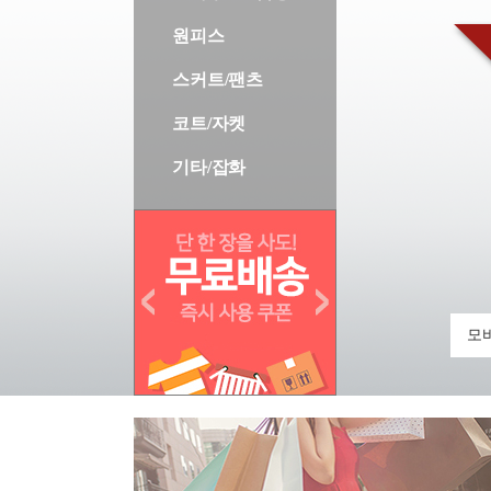
원피스
스커트/팬츠
코트/자켓
기타/잡화
모바