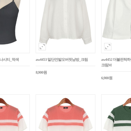
트나시티_먹색
aw4453 밑단언발오버핏남방_크림
aw4452 더블핀
크림M
8,900원
6,900원