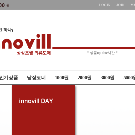
LOGIN
JOIN
M
* 주문취소 제한 *
* 상품up-date시간 *
인기상품
낱장코너
1000원
2000원
3000원
5000