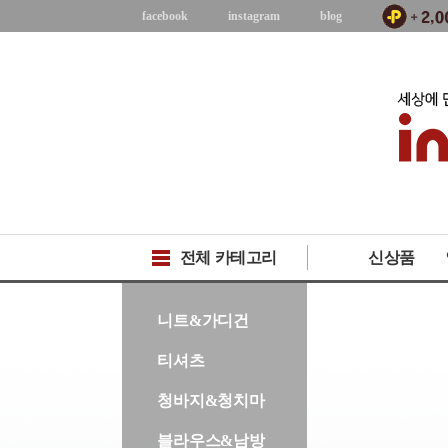
facebook
instagram
blog
전체 카테고리
신상품
-->
니트&가디건
티셔츠
청바지&청치마
블라우스&남방