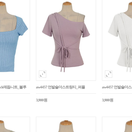
Back매듭니트_블루
aw4457 언발숄더스트링티_퍼플
aw4457 언발숄더
3,900원
3,900원