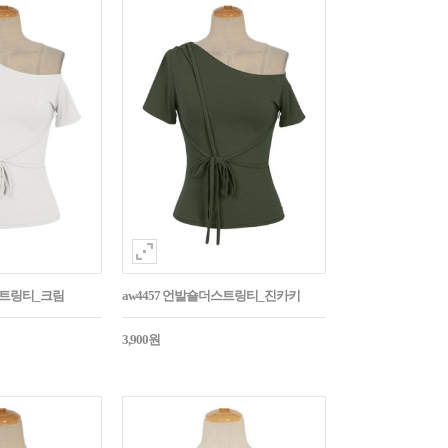
스트링티_크림
aw4457 언발숄더스트링티_진카키
3,900원