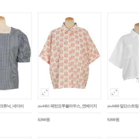
매체크튜닉_네이비
aw4461 패턴요루블라우스_연베이지
aw4460 밑단스
8,900원
9,900원