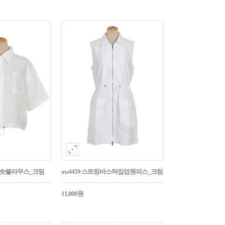
트링숏블라우스_크림
aw4459 스트링바스락집업원피스_크림
11,000원