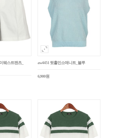
턱하이웨스트팬츠_
aw4451 뒷홀민소매니트_블루
6,900원