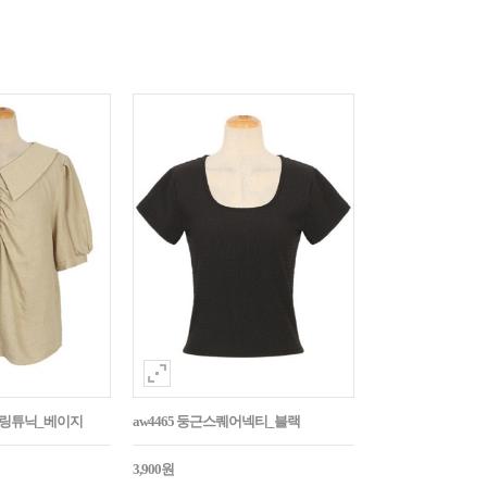
튼셔링튜닉_베이지
aw4465 둥근스퀘어넥티_블랙
3,900원