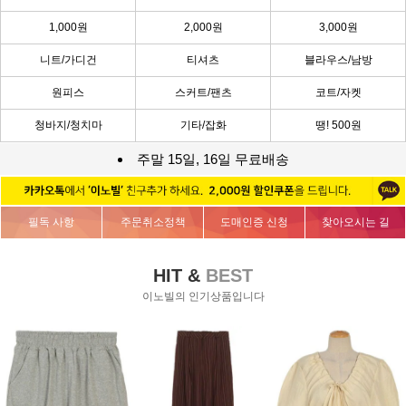
1,000원
2,000원
3,000원
니트/가디건
티셔츠
블라우스/남방
원피스
스커트/팬츠
코트/자켓
청바지/청치마
기타/잡화
땡! 500원
주말 15일, 16일 무료배송
필독 사항
주문취소정책
도매인증 신청
찾아오시는 길
HIT &
BEST
이노빌의 인기상품입니다