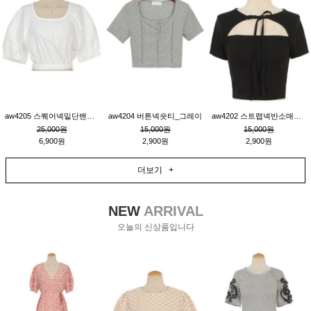
aw4205 스퀘어넥밑단밴딩숏블라우스_크림
aw4204 버튼넥숏티_그레이
aw4202 스트랩넥반소매숏티_블랙
25,000원
15,000원
15,000원
6,900원
2,900원
2,900원
더보기 +
NEW
ARRIVAL
오늘의 신상품입니다