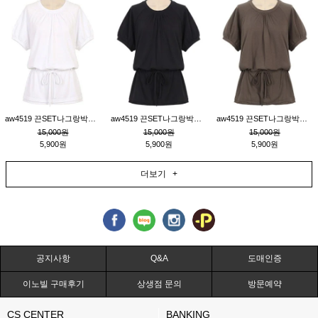
aw4519 끈SET나그랑박시티_크림
aw4519 끈SET나그랑박시티_블랙
aw4519 끈SET나그랑박시티_브라운
15,000원
15,000원
15,000원
5,900원
5,900원
5,900원
더보기 +
공지사항
Q&A
도매인증
이노빌 구매후기
상생점 문의
방문예약
CS CENTER
BANKING