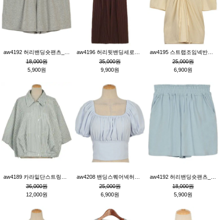
aw4192 허리밴딩숏팬츠_그레이
aw4196 허리뒷밴딩세로줄핀턱와이드팬츠_브라운
aw4195 스트랩조임넥반소매블라우스_연베이지
18,000원
35,000원
25,000원
5,900원
9,900원
6,900원
aw4189 카라밑단스트링세로줄오버핏블라우스_크림
aw4208 밴딩스퀘어넥허리뒷트임블라우스_블루
aw4192 허리밴딩숏팬츠_블루
36,000원
25,000원
18,000원
12,000원
6,900원
5,900원