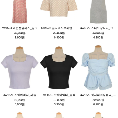
aw4524 패턴랩원피스_핑크
aw4523 플라워자수패턴튜닉_베이지
aw4522 스터드장식티_그레이
30,000원
20,000원
13,000원
9,900원
6,900원
4,900원
aw4521 스퀘어넥티_퍼플
aw4521 스퀘어넥티_블랙
aw4520 뒷지퍼셔링튜닉_블루
10,000원
10,000원
20,000원
3,900원
3,900원
6,900원