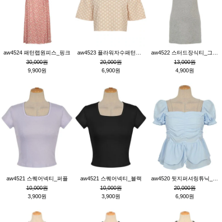
aw4524 패턴랩원피스_핑크
aw4523 플라워자수패턴튜닉_베이지
aw4522 스터드장식티_그레이
30,000원
20,000원
13,000원
9,900원
6,900원
4,900원
aw4521 스퀘어넥티_퍼플
aw4521 스퀘어넥티_블랙
aw4520 뒷지퍼셔링튜닉_블루
10,000원
10,000원
20,000원
3,900원
3,900원
6,900원