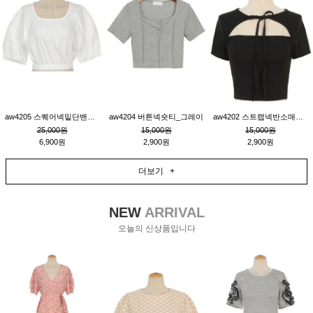
aw4205 스퀘어넥밑단밴딩숏블라우스_크림
aw4204 버튼넥숏티_그레이
aw4202 스트랩넥반소매숏티_블랙
25,000원
15,000원
15,000원
6,900원
2,900원
2,900원
더보기 +
NEW
ARRIVAL
오늘의 신상품입니다