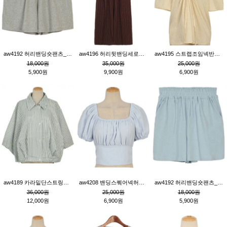
aw4192 허리밴딩숏팬츠_그레이
aw4196 허리뒷밴딩세로줄핀턱와이드팬츠_브라운
aw4195 스트랩조임넥반소매블라우스_연베이지
18,000원
35,000원
25,000원
5,900원
9,900원
6,900원
aw4189 카라밑단스트링세로줄오버핏블라우스_크림
aw4208 밴딩스퀘어넥허리뒷트임블라우스_블루
aw4192 허리밴딩숏팬츠_블루
36,000원
25,000원
18,000원
12,000원
6,900원
5,900원