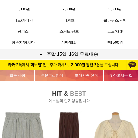
1,000원
2,000원
3,000원
니트/가디건
티셔츠
블라우스/남방
원피스
스커트/팬츠
코트/자켓
청바지/청치마
기타/잡화
땡! 500원
주말 15일, 16일 무료배송
필독 사항
주문취소정책
도매인증 신청
찾아오시는 길
HIT &
BEST
이노빌의 인기상품입니다