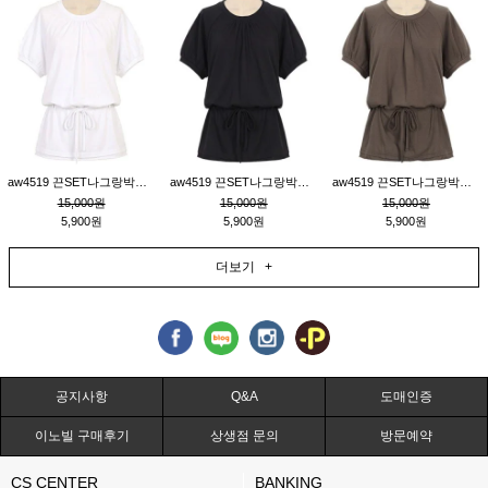
aw4519 끈SET나그랑박시티_크림
aw4519 끈SET나그랑박시티_블랙
aw4519 끈SET나그랑박시티_브라운
15,000원
15,000원
15,000원
5,900원
5,900원
5,900원
더보기 +
공지사항
Q&A
도매인증
이노빌 구매후기
상생점 문의
방문예약
CS CENTER
BANKING