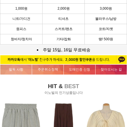
1,000원
2,000원
3,000원
니트/가디건
티셔츠
블라우스/남방
원피스
스커트/팬츠
코트/자켓
청바지/청치마
기타/잡화
땡! 500원
주말 15일, 16일 무료배송
필독 사항
주문취소정책
도매인증 신청
찾아오시는 길
HIT &
BEST
이노빌의 인기상품입니다