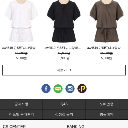
aw4519 끈SET나그랑박시티_크림
aw4519 끈SET나그랑박시티_블랙
aw4519 끈SET나그랑박시티_브라운
15,000원
15,000원
15,000원
5,900원
5,900원
5,900원
더보기 +
공지사항
Q&A
도매인증
이노빌 구매후기
상생점 문의
방문예약
CS CENTER
BANKING