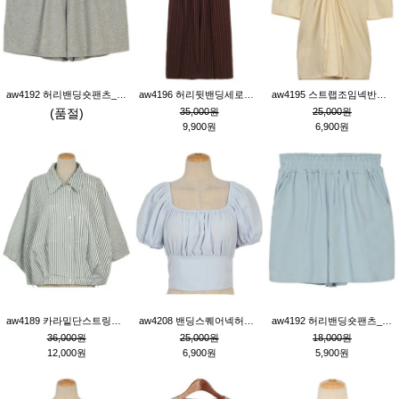
aw4192 허리밴딩숏팬츠_그레이
aw4196 허리뒷밴딩세로줄핀턱와이드팬츠_브라운
aw4195 스트랩조임넥반소매블라우스_연베이지
(품절)
35,000원
25,000원
9,900원
6,900원
aw4189 카라밑단스트링세로줄오버핏블라우스_크림
aw4208 밴딩스퀘어넥허리뒷트임블라우스_블루
aw4192 허리밴딩숏팬츠_블루
36,000원
25,000원
18,000원
12,000원
6,900원
5,900원