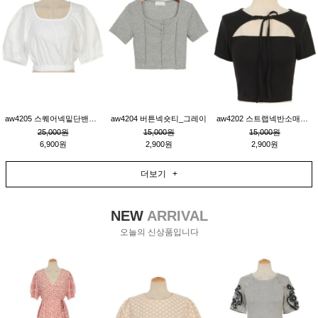
aw4205 스퀘어넥밑단밴딩숏블라우스_크림
aw4204 버튼넥숏티_그레이
aw4202 스트랩넥반소매숏티_블랙
25,000원
15,000원
15,000원
6,900원
2,900원
2,900원
더보기 +
NEW
ARRIVAL
오늘의 신상품입니다