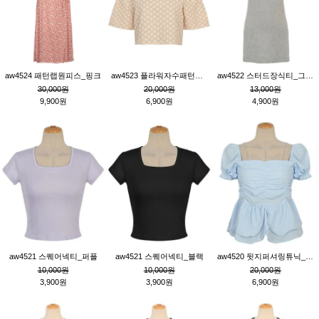
aw4524 패턴랩원피스_핑크
aw4523 플라워자수패턴튜닉_베이지
aw4522 스터드장식티_그레이
30,000원
20,000원
13,000원
9,900원
6,900원
4,900원
aw4521 스퀘어넥티_퍼플
aw4521 스퀘어넥티_블랙
aw4520 뒷지퍼셔링튜닉_블루
10,000원
10,000원
20,000원
3,900원
3,900원
6,900원