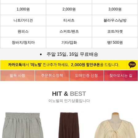
1,000원
2,000원
3,000원
니트/가디건
티셔츠
블라우스/남방
원피스
스커트/팬츠
코트/자켓
청바지/청치마
기타/잡화
땡! 500원
주말 15일, 16일 무료배송
필독 사항
주문취소정책
도매인증 신청
찾아오시는 길
HIT &
BEST
이노빌의 인기상품입니다