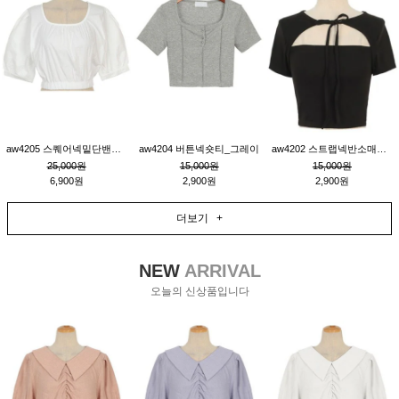
aw4205 스퀘어넥밑단밴딩숏블라우스_크림
aw4204 버튼넥숏티_그레이
aw4202 스트랩넥반소매숏티_블랙
25,000원
15,000원
15,000원
6,900원
2,900원
2,900원
더보기 +
NEW
ARRIVAL
오늘의 신상품입니다