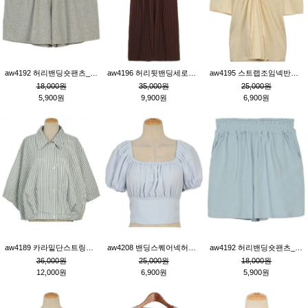
aw4192 허리밴딩숏팬츠_그레이
aw4196 허리뒷밴딩세로줄핀턱와이드팬츠_브라운
aw4195 스트랩조임넥반소매블라우스_연베이지
18,000원
35,000원
25,000원
5,900원
9,900원
6,900원
aw4189 카라밑단스트링세로줄오버핏블라우스_크림
aw4208 밴딩스퀘어넥허리뒷트임블라우스_블루
aw4192 허리밴딩숏팬츠_블루
36,000원
25,000원
18,000원
12,000원
6,900원
5,900원