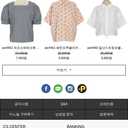
aw4462 퍼프소매체크튜닉_네이비
aw4461 패턴요루블라우스_연베이지
aw4460 밑단스트링숏블라우스_크림
23,000원
25,000원
25,000원
7,900원
8,900원
9,900원
더보기 +
공지사항
Q&A
도매인증
이노빌 구매후기
상생점 문의
방문예약
CS CENTER
BANKING