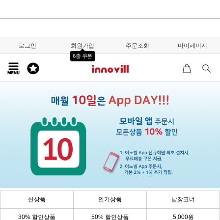
로그인
회원가입
주문조회
마이페이지
6종 쿠폰
신상품
인기상품
낱장코너
30% 할인상품
50% 할인상품
5,000원