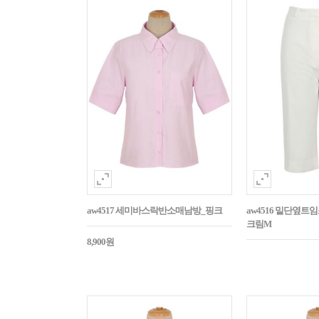
aw4517 세미바스락반소매남방_핑크
aw4516 밑단옆트
크림M
8,900원