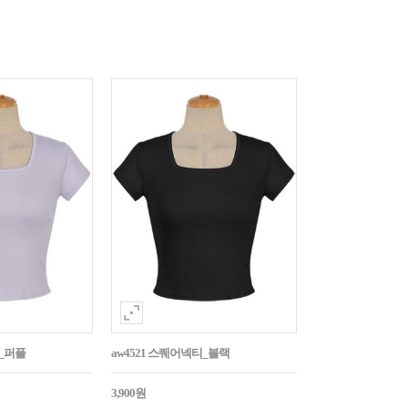
티_퍼플
aw4521 스퀘어넥티_블랙
3,900원