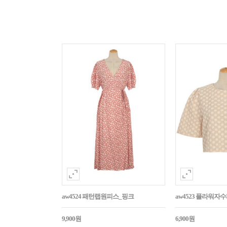
aw4524 패턴랩원피스_핑크
aw4523 플라워
9,900원
6,900원