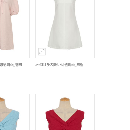
스트링원피스_핑크
aw4511 뒷지퍼나시원피스_크림