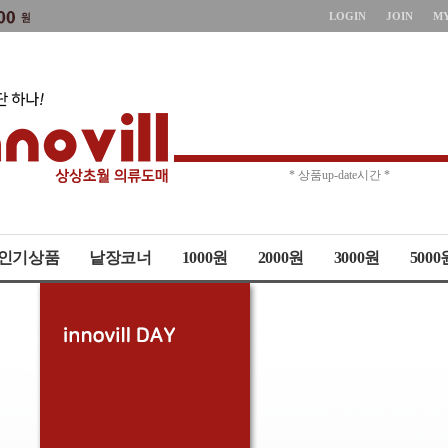
LOGIN
JOIN
M
* 주문취소 제한 *
* 상품up-date시간 *
인기상품
낱장코너
1000원
2000원
3000원
5000