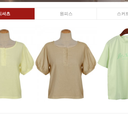
티셔츠
원피스
스커트