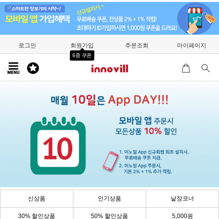
로그인
회원가입
주문조회
마이페이지
6종 쿠폰
신상품
인기상품
낱장코너
30% 할인상품
50% 할인상품
5,000원