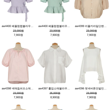
aw4400 페플럼랩블라우스_퍼플
aw4400 페플럼랩블라우스_민트
aw4399 러플카라밑단밴딩블라우스_연살구
23,000원
23,000원
23,000원
7,900원
7,900원
7,900원
aw4398 넥매듭퍼프소매튜닉_핑크
aw4397 롤업소매블라우스_크림
aw4396 뒷넥버튼언발민소매튜닉_크림
23,000원
25,000원
23,000원
7,900원
8,900원
7,900원