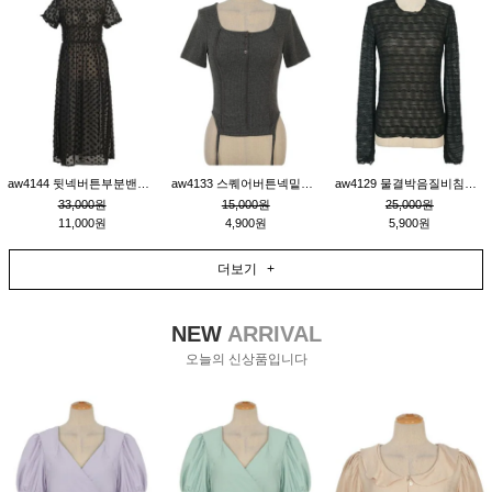
aw4144 뒷넥버튼부분밴딩레이어드비침원피스_블랙
aw4133 스퀘어버튼넥밑단줄잔골지환편티_챠콜
aw4129 물결박음질비침스판티_블랙
33,000원
15,000원
25,000원
11,000원
4,900원
5,900원
더보기 +
NEW
ARRIVAL
오늘의 신상품입니다