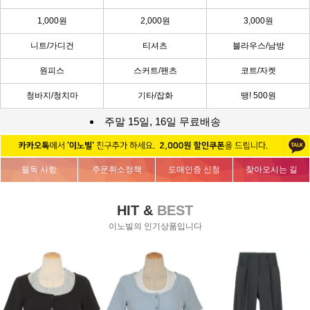
1,000원
2,000원
3,000원
니트/가디건
티셔츠
블라우스/남방
원피스
스커트/팬츠
코트/자켓
청바지/청치마
기타/잡화
땡! 500원
주말 15일, 16일 무료배송
필독 사항
주문취소정책
도매인증 신청
찾아오시는 길
HIT &
BEST
이노빌의 인기상품입니다