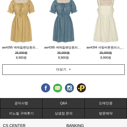
aw4395 넥매듭밴딩원피스_연겨자
aw4395 넥매듭밴딩원피스_블루
aw4394 셔링버튼원피스_연베이지
25,000원
25,000원
25,000원
8,900원
8,900원
8,900원
더보기 +
공지사항
Q&A
도매인증
이노빌 구매후기
상생점 문의
방문예약
CS CENTER
BANKING