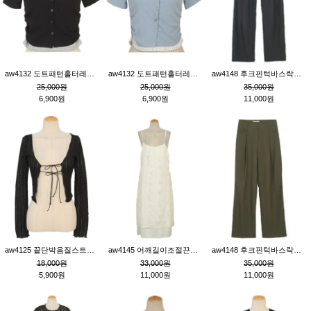
aw4132 도트패턴홀터레이어드St잔골지티_블랙
aw4132 도트패턴홀터레이어드St잔골지티_블루
aw4148 후크핀턱바스락팬츠_챠콜S
25,000원
25,000원
35,000원
6,900원
6,900원
11,000원
aw4125 끝단박음질스트랩오픈환편니트가디건_블랙
aw4145 어깨길이조절끈나시레이스러플원피스_아이보리
aw4148 후크핀턱바스락팬츠_카키M
18,000원
33,000원
35,000원
5,900원
11,000원
11,000원