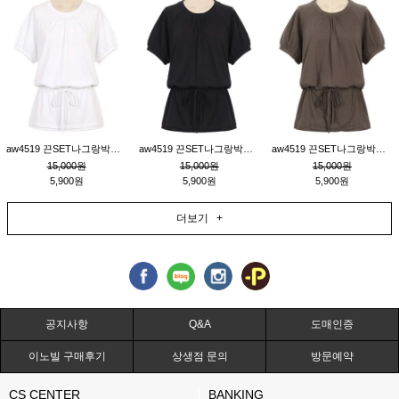
aw4519 끈SET나그랑박시티_크림
aw4519 끈SET나그랑박시티_블랙
aw4519 끈SET나그랑박시티_브라운
15,000원
15,000원
15,000원
5,900원
5,900원
5,900원
더보기 +
공지사항
Q&A
도매인증
이노빌 구매후기
상생점 문의
방문예약
CS CENTER
BANKING