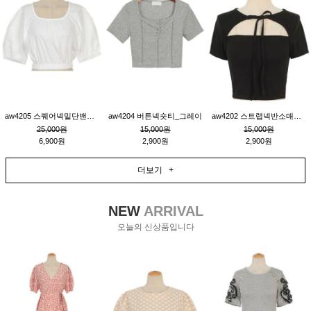
aw4205 스퀘어넥밑단밴딩숏블라우스_크림
aw4204 버튼넥숏티_그레이
aw4202 스트랩넥반소매숏티_블랙
25,000원
15,000원
15,000원
6,900원
2,900원
2,900원
더보기 +
NEW
ARRIVAL
오늘의 신상품입니다