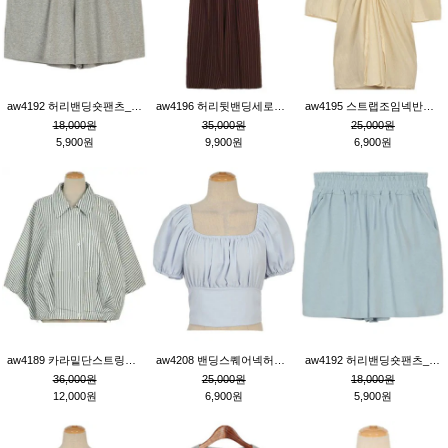
aw4192 허리밴딩숏팬츠_그레이
aw4196 허리뒷밴딩세로줄핀턱와이드팬츠_브라운
aw4195 스트랩조임넥반소매블라우스_연베이지
18,000원
35,000원
25,000원
5,900원
9,900원
6,900원
aw4189 카라밑단스트링세로줄오버핏블라우스_크림
aw4208 밴딩스퀘어넥허리뒷트임블라우스_블루
aw4192 허리밴딩숏팬츠_블루
36,000원
25,000원
18,000원
12,000원
6,900원
5,900원