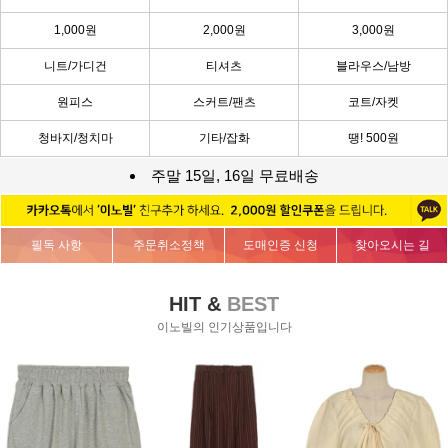
1,000원
2,000원
3,000원
니트/가디건
티셔츠
블라우스/남방
원피스
스커트/팬츠
코트/자켓
청바지/청치마
기타/잡화
땡! 500원
주말 15일, 16일 무료배송
필독 사항
주문취소정책
도매인증 신청
찾아오시는 길
HIT &
BEST
이노빌의 인기상품입니다