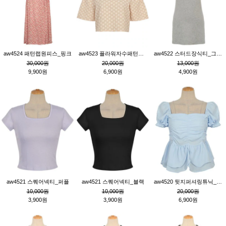
aw4524 패턴랩원피스_핑크
aw4523 플라워자수패턴튜닉_베이지
aw4522 스터드장식티_그레이
30,000원
20,000원
13,000원
9,900원
6,900원
4,900원
aw4521 스퀘어넥티_퍼플
aw4521 스퀘어넥티_블랙
aw4520 뒷지퍼셔링튜닉_블루
10,000원
10,000원
20,000원
3,900원
3,900원
6,900원