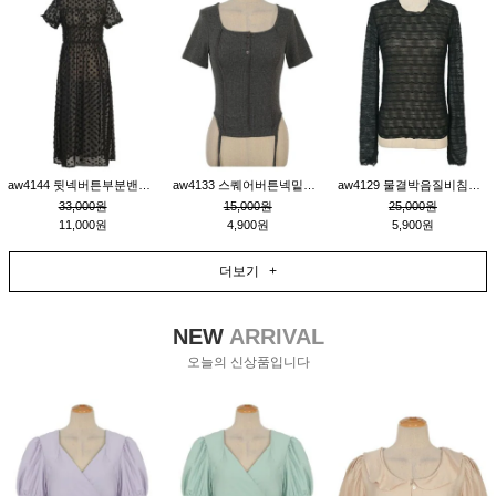
aw4144 뒷넥버튼부분밴딩레이어드비침원피스_블랙
aw4133 스퀘어버튼넥밑단줄잔골지환편티_챠콜
aw4129 물결박음질비침스판티_블랙
33,000원
15,000원
25,000원
11,000원
4,900원
5,900원
더보기 +
NEW
ARRIVAL
오늘의 신상품입니다