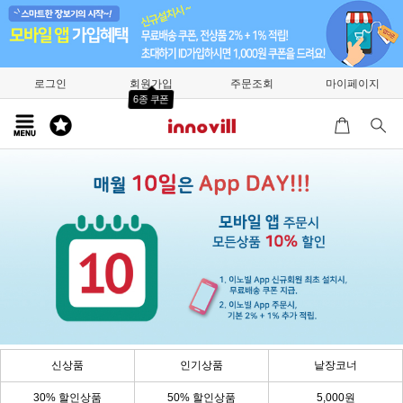
로그인
회원가입
주문조회
마이페이지
6종 쿠폰
신상품
인기상품
낱장코너
30% 할인상품
50% 할인상품
5,000원