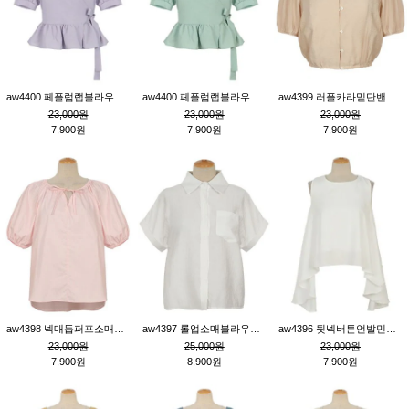
aw4400 페플럼랩블라우스_퍼플
aw4400 페플럼랩블라우스_민트
aw4399 러플카라밑단밴딩블라우스_연살구
23,000원
23,000원
23,000원
7,900원
7,900원
7,900원
aw4398 넥매듭퍼프소매튜닉_핑크
aw4397 롤업소매블라우스_크림
aw4396 뒷넥버튼언발민소매튜닉_크림
23,000원
25,000원
23,000원
7,900원
8,900원
7,900원