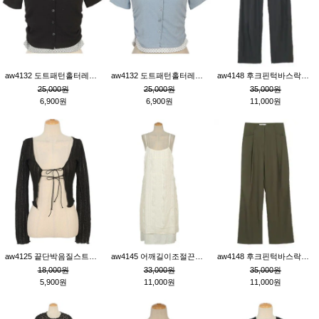
aw4132 도트패턴홀터레이어드St잔골지티_블랙
aw4132 도트패턴홀터레이어드St잔골지티_블루
aw4148 후크핀턱바스락팬츠_챠콜S
25,000원
25,000원
35,000원
6,900원
6,900원
11,000원
aw4125 끝단박음질스트랩오픈환편니트가디건_블랙
aw4145 어깨길이조절끈나시레이스러플원피스_아이보리
aw4148 후크핀턱바스락팬츠_카키M
18,000원
33,000원
35,000원
5,900원
11,000원
11,000원