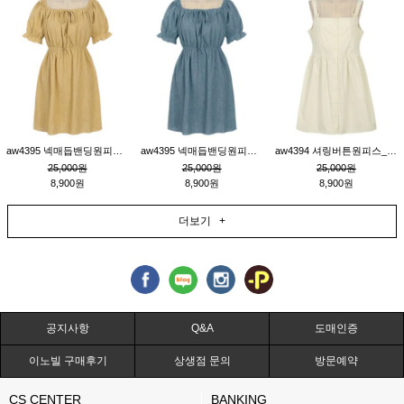
aw4395 넥매듭밴딩원피스_연겨자
aw4395 넥매듭밴딩원피스_블루
aw4394 셔링버튼원피스_연베이지
25,000원
25,000원
25,000원
8,900원
8,900원
8,900원
더보기 +
공지사항
Q&A
도매인증
이노빌 구매후기
상생점 문의
방문예약
CS CENTER
BANKING