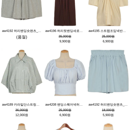
aw4192 허리밴딩숏팬츠_그레이
aw4196 허리뒷밴딩세로줄핀턱와이드팬츠_브라운
aw4195 스트랩조임넥반소매블라우스_연베이지
(품절)
35,000원
25,000원
9,900원
6,900원
aw4189 카라밑단스트링세로줄오버핏블라우스_크림
aw4208 밴딩스퀘어넥허리뒷트임블라우스_블루
aw4192 허리밴딩숏팬츠_블루
36,000원
25,000원
18,000원
12,000원
6,900원
5,900원