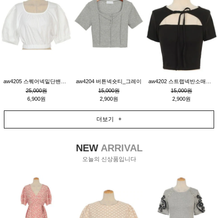
aw4205 스퀘어넥밑단밴딩숏블라우스_크림
aw4204 버튼넥숏티_그레이
aw4202 스트랩넥반소매숏티_블랙
25,000원
15,000원
15,000원
6,900원
2,900원
2,900원
더보기 +
NEW
ARRIVAL
오늘의 신상품입니다