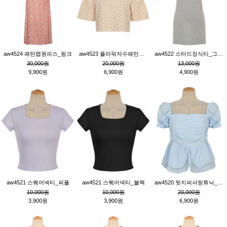
aw4524 패턴랩원피스_핑크
aw4523 플라워자수패턴튜닉_베이지
aw4522 스터드장식티_그레이
30,000원
20,000원
13,000원
9,900원
6,900원
4,900원
aw4521 스퀘어넥티_퍼플
aw4521 스퀘어넥티_블랙
aw4520 뒷지퍼셔링튜닉_블루
10,000원
10,000원
20,000원
3,900원
3,900원
6,900원