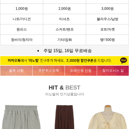
1,000원
2,000원
3,000원
니트/가디건
티셔츠
블라우스/남방
원피스
스커트/팬츠
코트/자켓
청바지/청치마
기타/잡화
땡! 500원
주말 15일, 16일 무료배송
필독 사항
주문취소정책
도매인증 신청
찾아오시는 길
HIT &
BEST
이노빌의 인기상품입니다