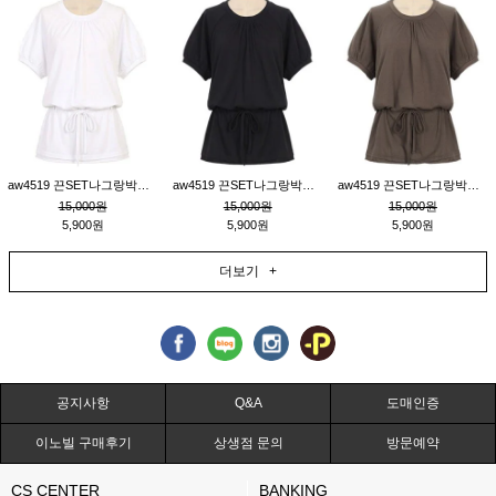
aw4519 끈SET나그랑박시티_크림
aw4519 끈SET나그랑박시티_블랙
aw4519 끈SET나그랑박시티_브라운
15,000원
15,000원
15,000원
5,900원
5,900원
5,900원
더보기 +
공지사항
Q&A
도매인증
이노빌 구매후기
상생점 문의
방문예약
CS CENTER
BANKING