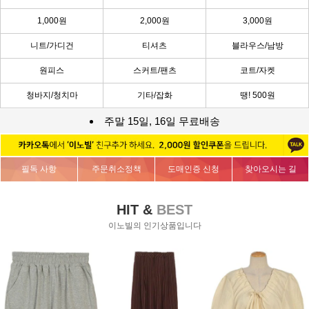
1,000원
2,000원
3,000원
니트/가디건
티셔츠
블라우스/남방
원피스
스커트/팬츠
코트/자켓
청바지/청치마
기타/잡화
땡! 500원
주말 15일, 16일 무료배송
필독 사항
주문취소정책
도매인증 신청
찾아오시는 길
HIT &
BEST
이노빌의 인기상품입니다