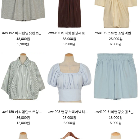
aw4192 허리밴딩숏팬츠_그레이
aw4196 허리뒷밴딩세로줄핀턱와이드팬츠_브라운
aw4195 스트랩조임넥반소매블라우스_연베이지
18,000원
35,000원
25,000원
5,900원
9,900원
6,900원
aw4189 카라밑단스트링세로줄오버핏블라우스_크림
aw4208 밴딩스퀘어넥허리뒷트임블라우스_블루
aw4192 허리밴딩숏팬츠_블루
36,000원
25,000원
18,000원
12,000원
6,900원
5,900원