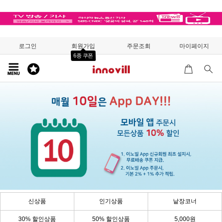
로그인
회원가입
주문조회
마이페이지
6종 쿠폰
신상품
인기상품
낱장코너
30% 할인상품
50% 할인상품
5,000원