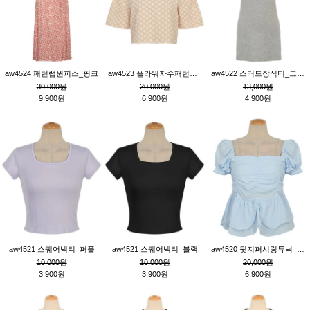
aw4524 패턴랩원피스_핑크
aw4523 플라워자수패턴튜닉_베이지
aw4522 스터드장식티_그레이
30,000원
20,000원
13,000원
9,900원
6,900원
4,900원
aw4521 스퀘어넥티_퍼플
aw4521 스퀘어넥티_블랙
aw4520 뒷지퍼셔링튜닉_블루
10,000원
10,000원
20,000원
3,900원
3,900원
6,900원