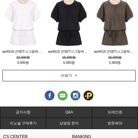
aw4519 끈SET나그랑박시티_크림
aw4519 끈SET나그랑박시티_블랙
aw4519 끈SET나그랑박시티_브라운
15,000원
15,000원
15,000원
5,900원
5,900원
5,900원
더보기 +
공지사항
Q&A
도매인증
이노빌 구매후기
상생점 문의
방문예약
CS CENTER
BANKING