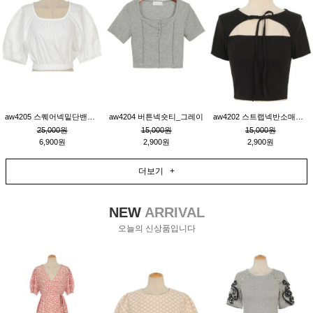
aw4205 스퀘어넥밑단밴딩숏블라우스_크림
aw4204 버튼넥숏티_그레이
aw4202 스트랩넥반소매숏티_블랙
25,000원
15,000원
15,000원
6,900원
2,900원
2,900원
더보기 +
NEW
ARRIVAL
오늘의 신상품입니다