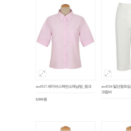
aw4517 세미바스락반소매남방_핑크
aw4516 밑단옆트
크림M
8,900원