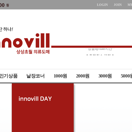
LOGIN
JOIN
M
* 상품up-date시간 *
* 주문취소 제한 *
인기상품
낱장코너
1000원
2000원
3000원
5000