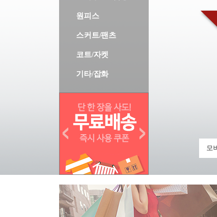
원피스
스커트/팬츠
코트/자켓
기타/잡화
모바