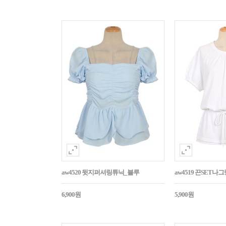
aw4520 뒷지퍼셔링튜닉_블루
aw4519 끈SET
6,900원
5,900원