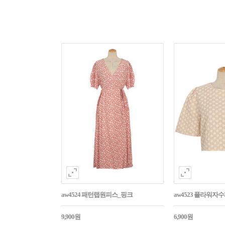
aw4524 패턴랩원피스_핑크
aw4523 플라워
9,900원
6,900원