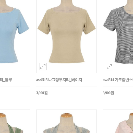
지티_블루
aw4515 나그랑무지티_베이지
aw4514 가로줄반
3,900원
3,900원