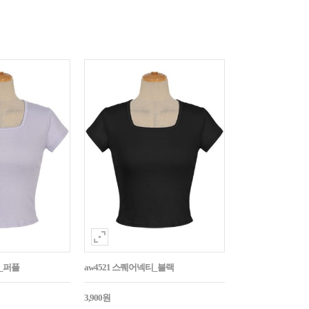
티_퍼플
aw4521 스퀘어넥티_블랙
3,900원