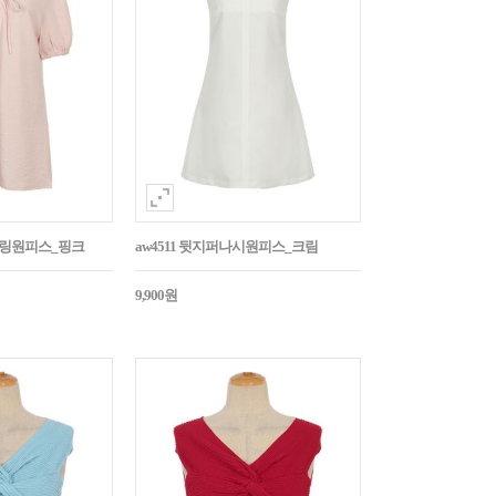
스트링원피스_핑크
aw4511 뒷지퍼나시원피스_크림
9,900원