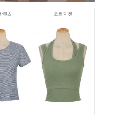
/팬츠
코트/자켓