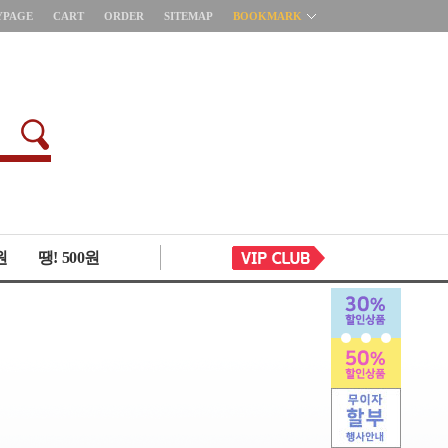
YPAGE
CART
ORDER
SITEMAP
BOOKMARK
원
땡! 500원