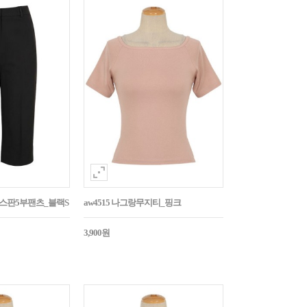
임스판5부팬츠_블랙S
aw4515 나그랑무지티_핑크
3,900원