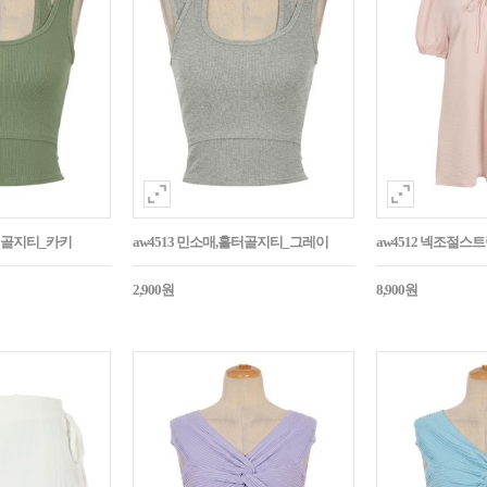
홀터골지티_카키
aw4513 민소매,홀터골지티_그레이
aw4512 넥조절
2,900원
8,900원