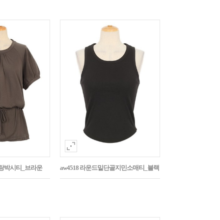
나그랑박시티_브라운
aw4518 라운드밑단골지민소매티_블랙