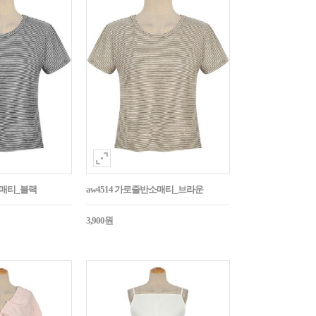
소매티_블랙
aw4514 가로줄반소매티_브라운
3,900원