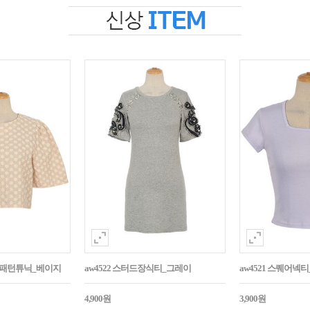
자수패턴튜닉_베이지
aw4522 스터드장식티_그레이
aw4521 스퀘어넥
4,900원
3,900원