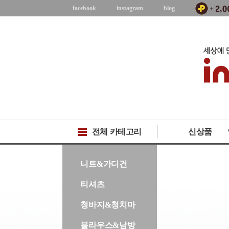
facebook
instagram
blog
전체 카테고리
신상품
-->
니트&가디건
티셔츠
청바지&청치마
블라우스&남방