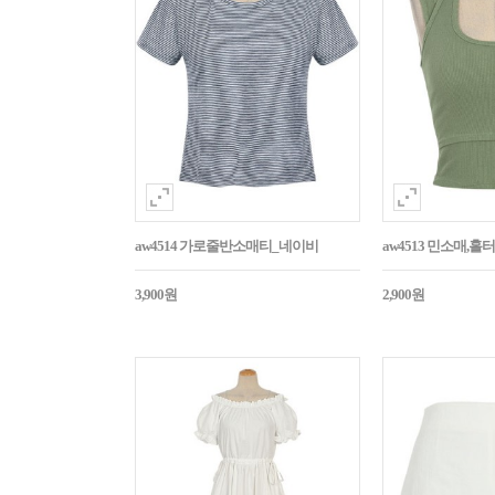
aw4514 가로줄반소매티_네이비
aw4513 민소매,
3,900원
2,900원