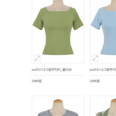
aw4515 나그랑무지티_올리브
aw4515 나그랑무
3,900원
3,900원