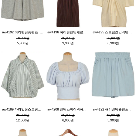
aw4192 허리밴딩숏팬츠_그레이
aw4196 허리뒷밴딩세로줄핀턱와이드팬츠_브라운
aw4195 스트랩조임넥반소매블라우스_연베이지
18,000원
35,000원
25,000원
5,900원
9,900원
6,900원
aw4189 카라밑단스트링세로줄오버핏블라우스_크림
aw4208 밴딩스퀘어넥허리뒷트임블라우스_블루
aw4192 허리밴딩숏팬츠_블루
36,000원
25,000원
18,000원
12,000원
6,900원
5,900원