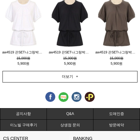
aw4519 끈SET나그랑박시티_크림
aw4519 끈SET나그랑박시티_블랙
aw4519 끈SET나그랑박시티_브라운
15,000원
15,000원
15,000원
5,900원
5,900원
5,900원
더보기 +
공지사항
Q&A
도매인증
이노빌 구매후기
상생점 문의
방문예약
CS CENTER
BANKING