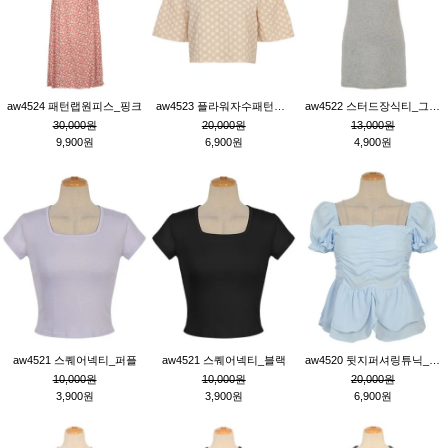
aw4524 패턴랩원피스_핑크
aw4523 플라워자수패턴튜닉_베이지
aw4522 스터드장식티_그레이
30,000원
20,000원
13,000원
9,900원
6,900원
4,900원
aw4521 스퀘어넥티_퍼플
aw4521 스퀘어넥티_블랙
aw4520 뒷지퍼셔링튜닉_블루
10,000원
10,000원
20,000원
3,900원
3,900원
6,900원