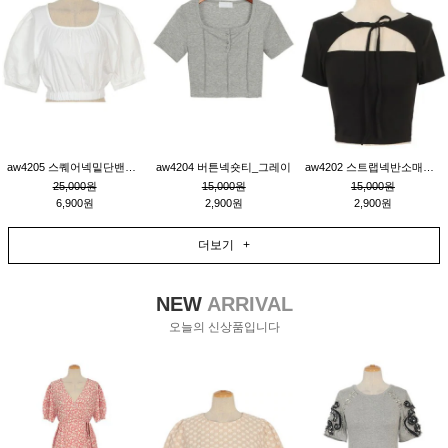
aw4205 스퀘어넥밑단밴딩숏블라우스_크림
aw4204 버튼넥숏티_그레이
aw4202 스트랩넥반소매숏티_블랙
25,000원
15,000원
15,000원
6,900원
2,900원
2,900원
더보기 +
NEW
ARRIVAL
오늘의 신상품입니다