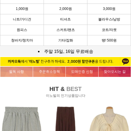
1,000원
2,000원
3,000원
니트/가디건
티셔츠
블라우스/남방
원피스
스커트/팬츠
코트/자켓
청바지/청치마
기타/잡화
땡! 500원
주말 15일, 16일 무료배송
필독 사항
주문취소정책
도매인증 신청
찾아오시는 길
HIT &
BEST
이노빌의 인기상품입니다