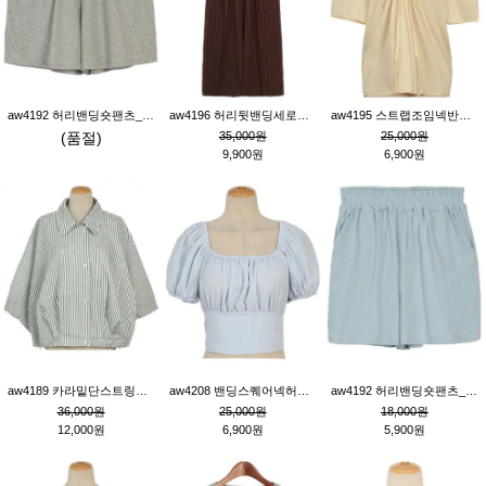
aw4192 허리밴딩숏팬츠_그레이
aw4196 허리뒷밴딩세로줄핀턱와이드팬츠_브라운
aw4195 스트랩조임넥반소매블라우스_연베이지
(품절)
35,000원
25,000원
9,900원
6,900원
aw4189 카라밑단스트링세로줄오버핏블라우스_크림
aw4208 밴딩스퀘어넥허리뒷트임블라우스_블루
aw4192 허리밴딩숏팬츠_블루
36,000원
25,000원
18,000원
12,000원
6,900원
5,900원