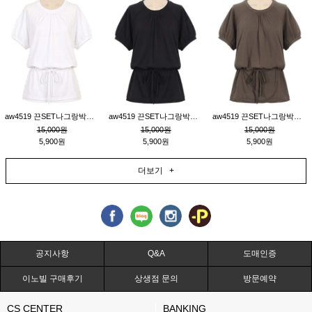
aw4519 끈SET나그랑박시티_크림
aw4519 끈SET나그랑박시티_블랙
aw4519 끈SET나그랑박시티_브라운
15,000원
15,000원
15,000원
5,900원
5,900원
5,900원
더보기 +
공지사항
Q&A
도매인증
이노빌 구매후기
상생점 문의
방문예약
CS CENTER
BANKING