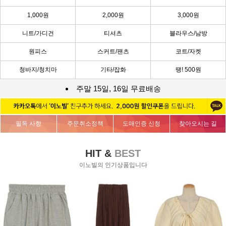
1,000원
2,000원
3,000원
니트/가디건
티셔츠
블라우스/남방
원피스
스커트/팬츠
코트/자켓
청바지/청치마
기타/잡화
땡! 500원
주말 15일, 16일 무료배송
필독 사항
주문취소정책
도매인증 신청
찾아오시는 길
HIT &
BEST
이노빌의 인기상품입니다