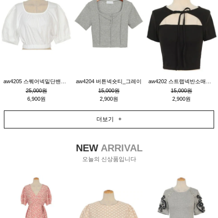
aw4205 스퀘어넥밑단밴딩숏블라우스_크림
aw4204 버튼넥숏티_그레이
aw4202 스트랩넥반소매숏티_블랙
25,000원
15,000원
15,000원
6,900원
2,900원
2,900원
더보기 +
NEW
ARRIVAL
오늘의 신상품입니다