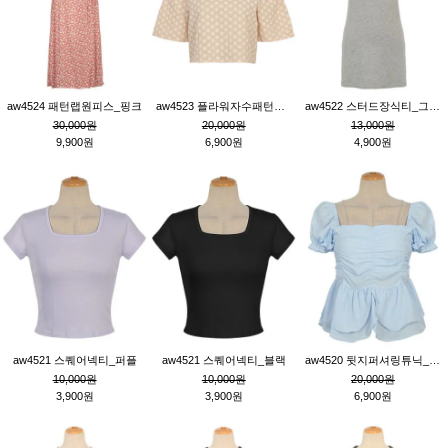
aw4524 패턴랩원피스_핑크
aw4523 플라워자수패턴튜닉_베이지
aw4522 스터드장식티_그레이
30,000원
20,000원
13,000원
9,900원
6,900원
4,900원
aw4521 스퀘어넥티_퍼플
aw4521 스퀘어넥티_블랙
aw4520 뒷지퍼셔링튜닉_블루
10,000원
10,000원
20,000원
3,900원
3,900원
6,900원