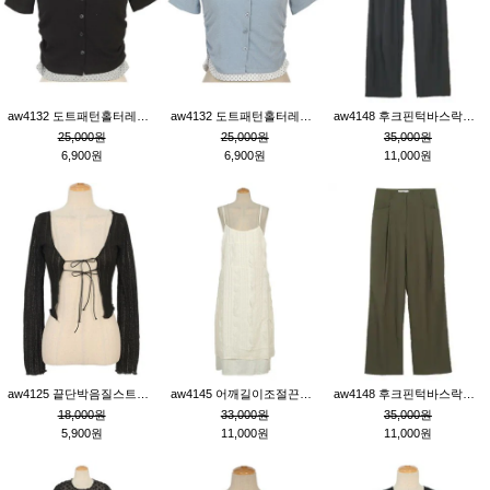
aw4132 도트패턴홀터레이어드St잔골지티_블랙
aw4132 도트패턴홀터레이어드St잔골지티_블루
aw4148 후크핀턱바스락팬츠_챠콜S
25,000원
25,000원
35,000원
6,900원
6,900원
11,000원
aw4125 끝단박음질스트랩오픈환편니트가디건_블랙
aw4145 어깨길이조절끈나시레이스러플원피스_아이보리
aw4148 후크핀턱바스락팬츠_카키M
18,000원
33,000원
35,000원
5,900원
11,000원
11,000원