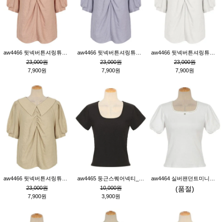
aw4466 뒷넥버튼셔링튜닉_핑크
aw4466 뒷넥버튼셔링튜닉_퍼플
aw4466 뒷넥버튼셔링튜닉_크림
23,000원
23,000원
23,000원
7,900원
7,900원
7,900원
aw4466 뒷넥버튼셔링튜닉_베이지
aw4465 둥근스퀘어넥티_블랙
aw4464 실버팬던트미니레이스티_크림
23,000원
10,000원
(품절)
7,900원
3,900원