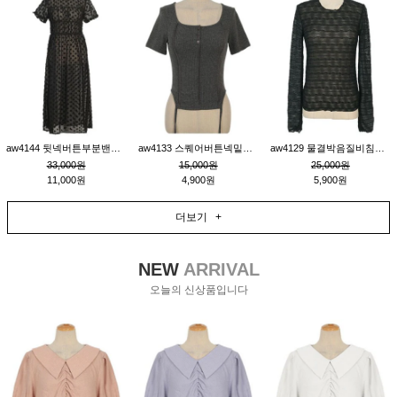
aw4144 뒷넥버튼부분밴딩레이어드비침원피스_블랙
aw4133 스퀘어버튼넥밑단줄잔골지환편티_챠콜
aw4129 물결박음질비침스판티_블랙
33,000원
15,000원
25,000원
11,000원
4,900원
5,900원
더보기 +
NEW
ARRIVAL
오늘의 신상품입니다