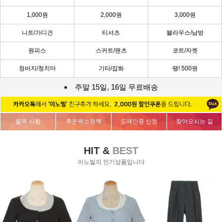
1,000원
2,000원
3,000원
니트/가디건
티셔츠
블라우스/남방
원피스
스커트/팬츠
코트/자켓
청바지/청치마
기타/잡화
땡! 500원
주말 15일, 16일 무료배송
필독 사항
주문취소정책
도매인증 신청
찾아오시는 길
HIT &
BEST
이노빌의 인기상품입니다