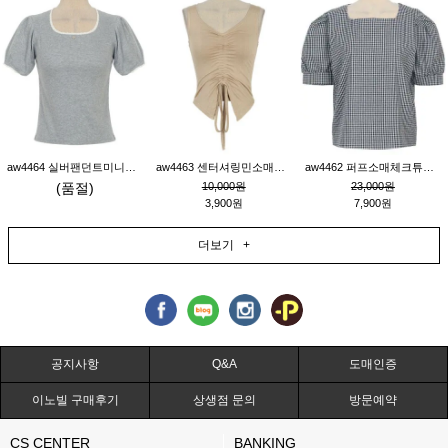
aw4464 실버팬던트미니레이스티_그레이
aw4463 센터셔링민소매티_베이지
aw4462 퍼프소매체크튜닉_네이비
(품절)
10,000원
23,000원
3,900원
7,900원
더보기 +
공지사항
Q&A
도매인증
이노빌 구매후기
상생점 문의
방문예약
CS CENTER
BANKING