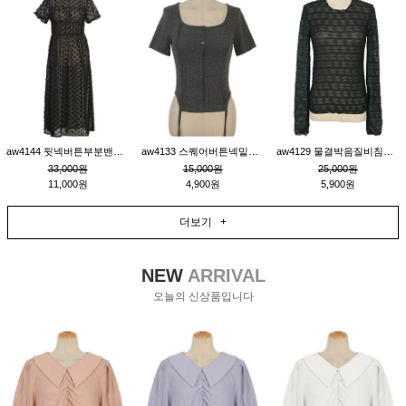
aw4144 뒷넥버튼부분밴딩레이어드비침원피스_블랙
aw4133 스퀘어버튼넥밑단줄잔골지환편티_챠콜
aw4129 물결박음질비침스판티_블랙
33,000원
15,000원
25,000원
11,000원
4,900원
5,900원
더보기 +
NEW
ARRIVAL
오늘의 신상품입니다