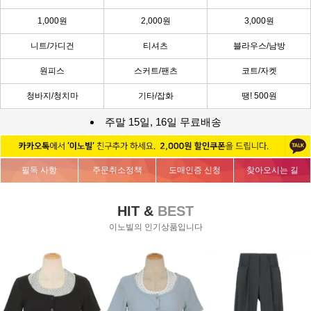
1,000원
2,000원
3,000원
니트/가디건
티셔츠
블라우스/남방
원피스
스커트/팬츠
코트/자켓
청바지/청치마
기타/잡화
땡! 500원
주말 15일, 16일 무료배송
필독 사항
주문취소정책
도매인증 신청
찾아오시는 길
HIT &
BEST
이노빌의 인기상품입니다