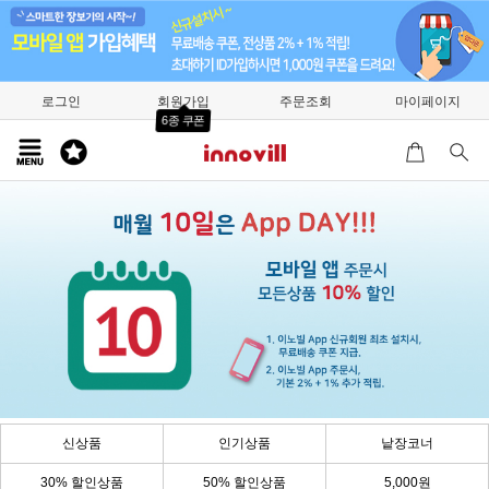
로그인
회원가입
주문조회
마이페이지
6종 쿠폰
신상품
인기상품
낱장코너
30% 할인상품
50% 할인상품
5,000원