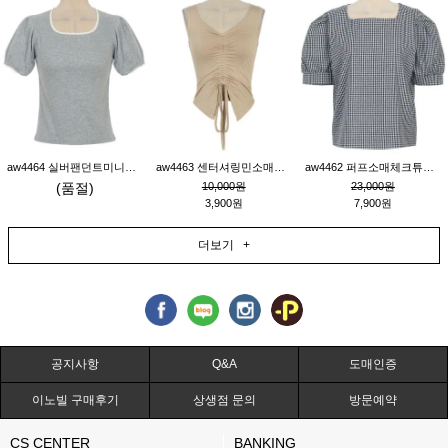
aw4464 실버팬던트미니레이스티_그레이
aw4463 센터셔링민소매티_베이지
aw4462 퍼프소매체크튜닉_네이비
(품절)
10,000원
23,000원
3,900원
7,900원
더보기 +
공지사항
Q&A
도매인증
이노빌 구매후기
상생점 문의
방문예약
CS CENTER
BANKING