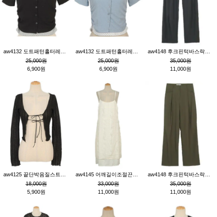
aw4132 도트패턴홀터레이어드St잔골지티_블랙
aw4132 도트패턴홀터레이어드St잔골지티_블루
aw4148 후크핀턱바스락팬츠_챠콜S
25,000원
25,000원
35,000원
6,900원
6,900원
11,000원
aw4125 끝단박음질스트랩오픈환편니트가디건_블랙
aw4145 어깨길이조절끈나시레이스러플원피스_아이보리
aw4148 후크핀턱바스락팬츠_카키M
18,000원
33,000원
35,000원
5,900원
11,000원
11,000원