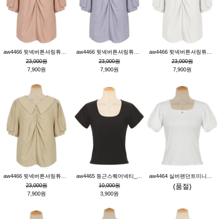
aw4466 뒷넥버튼셔링튜닉_핑크
aw4466 뒷넥버튼셔링튜닉_퍼플
aw4466 뒷넥버튼셔링튜닉_크림
23,000원
23,000원
23,000원
7,900원
7,900원
7,900원
aw4466 뒷넥버튼셔링튜닉_베이지
aw4465 둥근스퀘어넥티_블랙
aw4464 실버팬던트미니레이스티_크림
23,000원
10,000원
(품절)
7,900원
3,900원