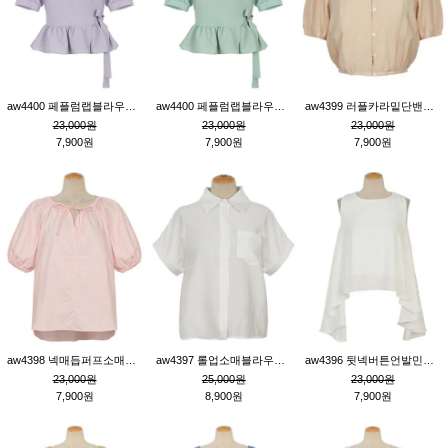
aw4400 페플럼랩블라우스_퍼플
aw4400 페플럼랩블라우스_민트
aw4399 러플카라밑단밴딩블라우스_연살구
23,000원
23,000원
23,000원
7,900원
7,900원
7,900원
aw4398 넥매듭퍼프소매튜닉_핑크
aw4397 롤업소매블라우스_크림
aw4396 뒷넥버튼언발민소매튜닉_크림
23,000원
25,000원
23,000원
7,900원
8,900원
7,900원