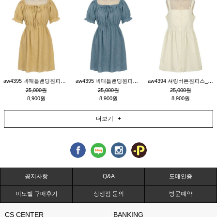
aw4395 넥매듭밴딩원피스_연겨자
aw4395 넥매듭밴딩원피스_블루
aw4394 셔링버튼원피스_연베이지
25,000원
25,000원
25,000원
8,900원
8,900원
8,900원
더보기 +
공지사항
Q&A
도매인증
이노빌 구매후기
상생점 문의
방문예약
CS CENTER
BANKING