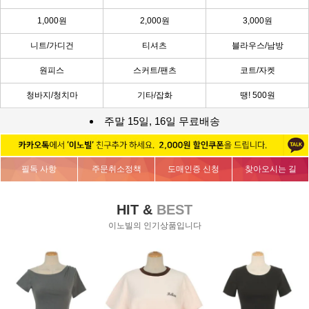
1,000원
2,000원
3,000원
니트/가디건
티셔츠
블라우스/남방
원피스
스커트/팬츠
코트/자켓
청바지/청치마
기타/잡화
땡! 500원
주말 15일, 16일 무료배송
필독 사항
주문취소정책
도매인증 신청
찾아오시는 길
HIT &
BEST
이노빌의 인기상품입니다