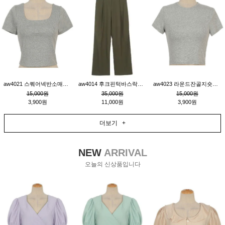
aw4021 스퀘어넥반소매숏티_그레이
aw4014 후크핀턱바스락팬츠_카키S
aw4023 라운드잔골지숏티_그레이
15,000원
35,000원
15,000원
3,900원
11,000원
3,900원
더보기 +
NEW
ARRIVAL
오늘의 신상품입니다