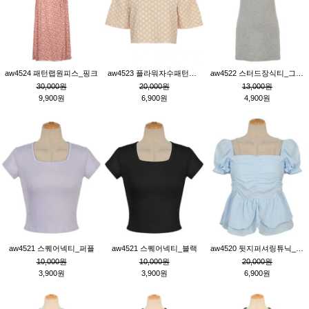
aw4524 패턴랩원피스_핑크
aw4523 플라워자수패턴튜닉_베이지
aw4522 스터드장식티_그레이
30,000원
20,000원
13,000원
9,900원
6,900원
4,900원
aw4521 스퀘어넥티_퍼플
aw4521 스퀘어넥티_블랙
aw4520 뒷지퍼셔링튜닉_블루
10,000원
10,000원
20,000원
3,900원
3,900원
6,900원