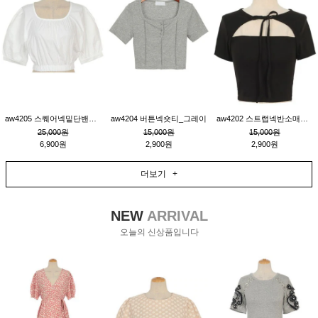
aw4205 스퀘어넥밑단밴딩숏블라우스_크림
aw4204 버튼넥숏티_그레이
aw4202 스트랩넥반소매숏티_블랙
25,000원
15,000원
15,000원
6,900원
2,900원
2,900원
더보기 +
NEW
ARRIVAL
오늘의 신상품입니다