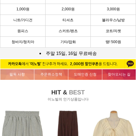
1,000원
2,000원
3,000원
니트/가디건
티셔츠
블라우스/남방
원피스
스커트/팬츠
코트/자켓
청바지/청치마
기타/잡화
땡! 500원
주말 15일, 16일 무료배송
필독 사항
주문취소정책
도매인증 신청
찾아오시는 길
HIT &
BEST
이노빌의 인기상품입니다