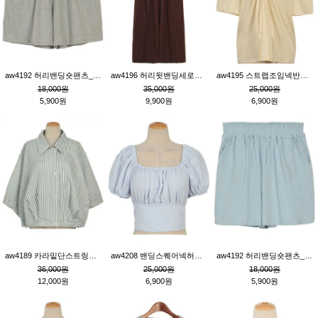
aw4192 허리밴딩숏팬츠_그레이
aw4196 허리뒷밴딩세로줄핀턱와이드팬츠_브라운
aw4195 스트랩조임넥반소매블라우스_연베이지
18,000원
35,000원
25,000원
5,900원
9,900원
6,900원
aw4189 카라밑단스트링세로줄오버핏블라우스_크림
aw4208 밴딩스퀘어넥허리뒷트임블라우스_블루
aw4192 허리밴딩숏팬츠_블루
36,000원
25,000원
18,000원
12,000원
6,900원
5,900원