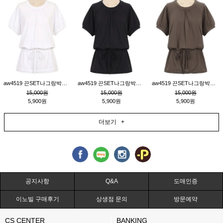
aw4519 끈SET나그랑박시티_크림
aw4519 끈SET나그랑박시티_블랙
aw4519 끈SET나그랑박시티_브라운
15,000원
15,000원
15,000원
5,900원
5,900원
5,900원
더보기 +
공지사항
Q&A
도매인증
이노빌 구매후기
상생점 문의
방문예약
CS CENTER
BANKING