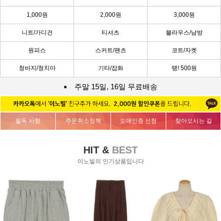
1,000원
2,000원
3,000원
니트/가디건
티셔츠
블라우스/남방
원피스
스커트/팬츠
코트/자켓
청바지/청치마
기타/잡화
땡! 500원
주말 15일, 16일 무료배송
필독 사항
주문취소정책
도매인증 신청
찾아오시는 길
HIT &
BEST
이노빌의 인기상품입니다