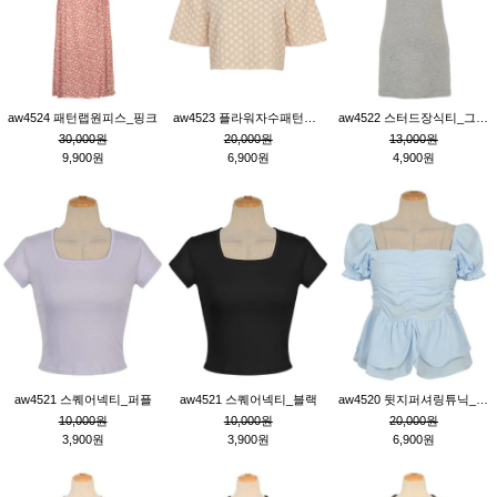
aw4524 패턴랩원피스_핑크
aw4523 플라워자수패턴튜닉_베이지
aw4522 스터드장식티_그레이
30,000원
20,000원
13,000원
9,900원
6,900원
4,900원
aw4521 스퀘어넥티_퍼플
aw4521 스퀘어넥티_블랙
aw4520 뒷지퍼셔링튜닉_블루
10,000원
10,000원
20,000원
3,900원
3,900원
6,900원