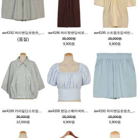
aw4192 허리밴딩숏팬츠_그레이
aw4196 허리뒷밴딩세로줄핀턱와이드팬츠_브라운
aw4195 스트랩조임넥반소매블라우스_연베이지
(품절)
35,000원
25,000원
9,900원
6,900원
aw4189 카라밑단스트링세로줄오버핏블라우스_크림
aw4208 밴딩스퀘어넥허리뒷트임블라우스_블루
aw4192 허리밴딩숏팬츠_블루
36,000원
25,000원
18,000원
12,000원
6,900원
5,900원