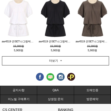
aw4519 끈SET나그랑박시티_크림
aw4519 끈SET나그랑박시티_블랙
aw4519 끈SET나그랑박시티_브라운
15,000원
15,000원
15,000원
5,900원
5,900원
5,900원
더보기 +
공지사항
Q&A
도매인증
이노빌 구매후기
상생점 문의
방문예약
CS CENTER
BANKING