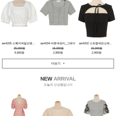
aw4205 스퀘어넥밑단밴딩숏블라우스_크림
aw4204 버튼넥숏티_그레이
aw4202 스트랩넥반소매숏티_블랙
25,000원
15,000원
15,000원
6,900원
2,900원
2,900원
더보기 +
NEW
ARRIVAL
오늘의 신상품입니다