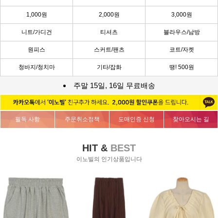
1,000원
2,000원
3,000원
니트/가디건
티셔츠
블라우스/남방
원피스
스커트/팬츠
코트/자켓
청바지/청치마
기타/잡화
땡! 500원
주말 15일, 16일 무료배송
필독 사항
주문취소정책
도매인증 신청
찾아오시는 길
HIT &
BEST
이노빌의 인기상품입니다