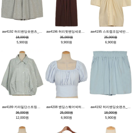
aw4192 허리밴딩숏팬츠_그레이
aw4196 허리뒷밴딩세로줄핀턱와이드팬츠_브라운
aw4195 스트랩조임넥반소매블라우스_연베이지
18,000원
35,000원
25,000원
5,900원
9,900원
6,900원
aw4189 카라밑단스트링세로줄오버핏블라우스_크림
aw4208 밴딩스퀘어넥허리뒷트임블라우스_블루
aw4192 허리밴딩숏팬츠_블루
36,000원
25,000원
18,000원
12,000원
6,900원
5,900원