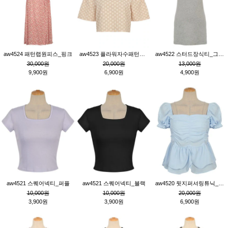
aw4524 패턴랩원피스_핑크
aw4523 플라워자수패턴튜닉_베이지
aw4522 스터드장식티_그레이
30,000원
20,000원
13,000원
9,900원
6,900원
4,900원
aw4521 스퀘어넥티_퍼플
aw4521 스퀘어넥티_블랙
aw4520 뒷지퍼셔링튜닉_블루
10,000원
10,000원
20,000원
3,900원
3,900원
6,900원