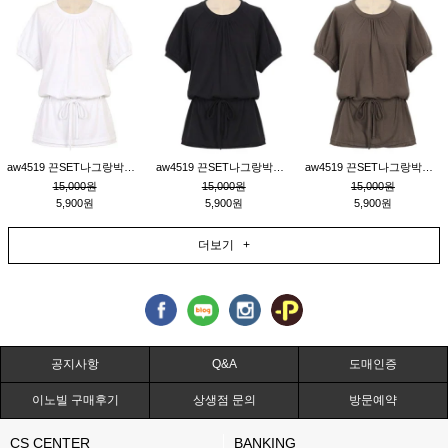
aw4519 끈SET나그랑박시티_크림
aw4519 끈SET나그랑박시티_블랙
aw4519 끈SET나그랑박시티_브라운
15,000원
15,000원
15,000원
5,900원
5,900원
5,900원
더보기 +
공지사항
Q&A
도매인증
이노빌 구매후기
상생점 문의
방문예약
CS CENTER
BANKING