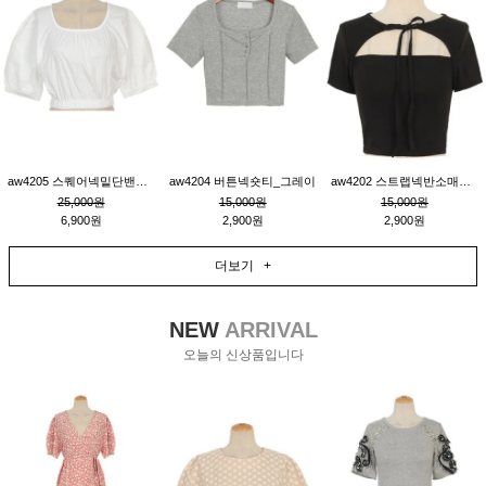
aw4205 스퀘어넥밑단밴딩숏블라우스_크림
aw4204 버튼넥숏티_그레이
aw4202 스트랩넥반소매숏티_블랙
25,000원
15,000원
15,000원
6,900원
2,900원
2,900원
더보기 +
NEW
ARRIVAL
오늘의 신상품입니다