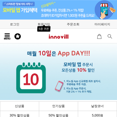
로그인
회원가입
주문조회
마이페이지
6종 쿠폰
신상품
인기상품
낱장코너
30% 할인상품
50% 할인상품
5,000원