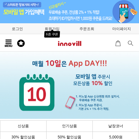
로그인
회원가입
주문조회
마이페이지
6종 쿠폰
신상품
인기상품
낱장코너
30% 할인상품
50% 할인상품
5,000원