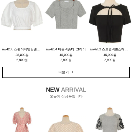
aw4205 스퀘어넥밑단밴딩숏블라우스_크림
aw4204 버튼넥숏티_그레이
aw4202 스트랩넥반소매숏티_블랙
25,000원
15,000원
15,000원
6,900원
2,900원
2,900원
더보기 +
NEW
ARRIVAL
오늘의 신상품입니다