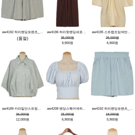
aw4192 허리밴딩숏팬츠_그레이
aw4196 허리뒷밴딩세로줄핀턱와이드팬츠_브라운
aw4195 스트랩조임넥반소매블라우스_연베이지
(품절)
35,000원
25,000원
9,900원
6,900원
aw4189 카라밑단스트링세로줄오버핏블라우스_크림
aw4208 밴딩스퀘어넥허리뒷트임블라우스_블루
aw4192 허리밴딩숏팬츠_블루
36,000원
25,000원
18,000원
12,000원
6,900원
5,900원