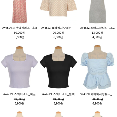
aw4524 패턴랩원피스_핑크
aw4523 플라워자수패턴튜닉_베이지
aw4522 스터드장식티_그레이
30,000원
20,000원
13,000원
9,900원
6,900원
4,900원
aw4521 스퀘어넥티_퍼플
aw4521 스퀘어넥티_블랙
aw4520 뒷지퍼셔링튜닉_블루
10,000원
10,000원
20,000원
3,900원
3,900원
6,900원