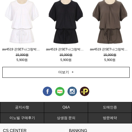
aw4519 끈SET나그랑박시티_크림
aw4519 끈SET나그랑박시티_블랙
aw4519 끈SET나그랑박시티_브라운
15,000원
15,000원
15,000원
5,900원
5,900원
5,900원
더보기 +
공지사항
Q&A
도매인증
이노빌 구매후기
상생점 문의
방문예약
CS CENTER
BANKING