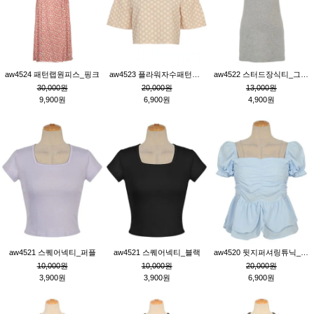
aw4524 패턴랩원피스_핑크
aw4523 플라워자수패턴튜닉_베이지
aw4522 스터드장식티_그레이
30,000원
20,000원
13,000원
9,900원
6,900원
4,900원
aw4521 스퀘어넥티_퍼플
aw4521 스퀘어넥티_블랙
aw4520 뒷지퍼셔링튜닉_블루
10,000원
10,000원
20,000원
3,900원
3,900원
6,900원