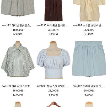
aw4192 허리밴딩숏팬츠_그레이
aw4196 허리뒷밴딩세로줄핀턱와이드팬츠_브라운
aw4195 스트랩조임넥반소매블라우스_연베이지
18,000원
35,000원
25,000원
5,900원
9,900원
6,900원
aw4189 카라밑단스트링세로줄오버핏블라우스_크림
aw4208 밴딩스퀘어넥허리뒷트임블라우스_블루
aw4192 허리밴딩숏팬츠_블루
36,000원
25,000원
18,000원
12,000원
6,900원
5,900원