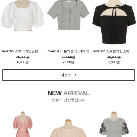
aw4205 스퀘어넥밑단밴딩숏블라우스_크림
aw4204 버튼넥숏티_그레이
aw4202 스트랩넥반소매숏티_블랙
25,000원
15,000원
15,000원
6,900원
2,900원
2,900원
더보기 +
NEW
ARRIVAL
오늘의 신상품입니다