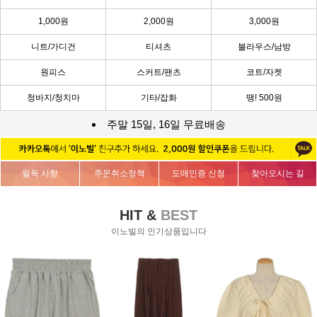
1,000원
2,000원
3,000원
니트/가디건
티셔츠
블라우스/남방
원피스
스커트/팬츠
코트/자켓
청바지/청치마
기타/잡화
땡! 500원
주말 15일, 16일 무료배송
필독 사항
주문취소정책
도매인증 신청
찾아오시는 길
HIT &
BEST
이노빌의 인기상품입니다