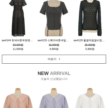
aw4144 뒷넥버튼부분밴딩레이어드비침원피스_블랙
aw4133 스퀘어버튼넥밑단줄잔골지환편티_챠콜
aw4129 물결박음질비침스판티_블랙
33,000원
15,000원
25,000원
11,000원
4,900원
5,900원
더보기 +
NEW
ARRIVAL
오늘의 신상품입니다