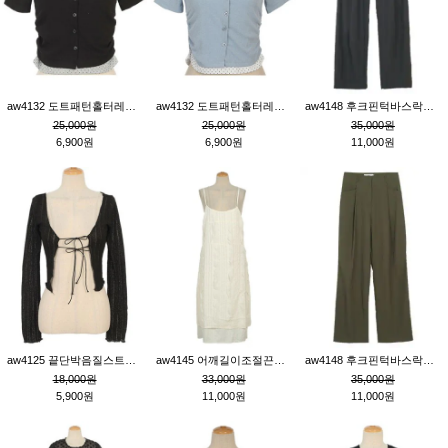
aw4132 도트패턴홀터레이어드St잔골지티_블랙
aw4132 도트패턴홀터레이어드St잔골지티_블루
aw4148 후크핀턱바스락팬츠_챠콜S
25,000원
25,000원
35,000원
6,900원
6,900원
11,000원
aw4125 끝단박음질스트랩오픈환편니트가디건_블랙
aw4145 어깨길이조절끈나시레이스러플원피스_아이보리
aw4148 후크핀턱바스락팬츠_카키M
18,000원
33,000원
35,000원
5,900원
11,000원
11,000원