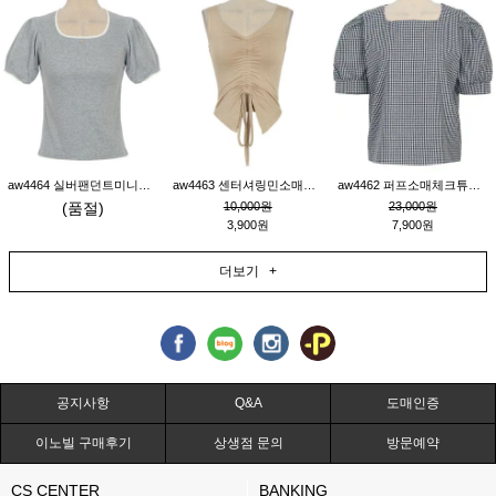
aw4464 실버팬던트미니레이스티_그레이
aw4463 센터셔링민소매티_베이지
aw4462 퍼프소매체크튜닉_네이비
(품절)
10,000원
23,000원
3,900원
7,900원
더보기 +
공지사항
Q&A
도매인증
이노빌 구매후기
상생점 문의
방문예약
CS CENTER
BANKING