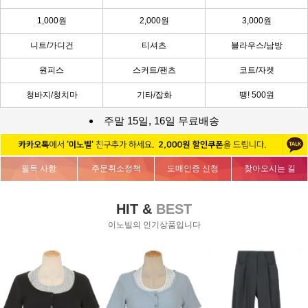
1,000원
2,000원
3,000원
니트/가디건
티셔츠
블라우스/남방
원피스
스커트/팬츠
코트/자켓
청바지/청치마
기타/잡화
땡! 500원
주말 15일, 16일 무료배송
필독 사항
주문취소정책
도매인증 신청
찾아오시는 길
HIT &
BEST
이노빌의 인기상품입니다