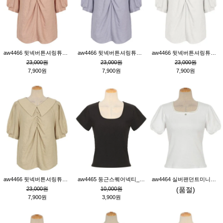
aw4466 뒷넥버튼셔링튜닉_핑크
aw4466 뒷넥버튼셔링튜닉_퍼플
aw4466 뒷넥버튼셔링튜닉_크림
23,000원
23,000원
23,000원
7,900원
7,900원
7,900원
aw4466 뒷넥버튼셔링튜닉_베이지
aw4465 둥근스퀘어넥티_블랙
aw4464 실버팬던트미니레이스티_크림
23,000원
10,000원
(품절)
7,900원
3,900원