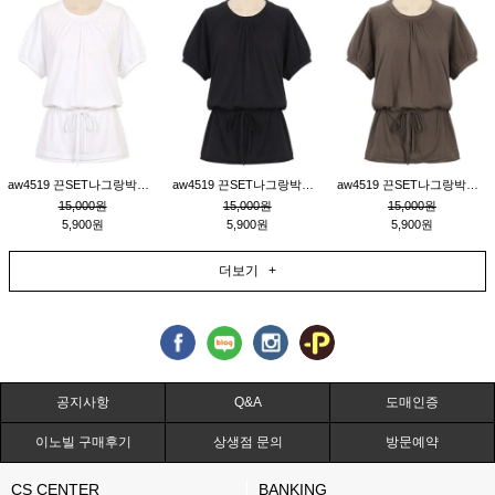
aw4519 끈SET나그랑박시티_크림
aw4519 끈SET나그랑박시티_블랙
aw4519 끈SET나그랑박시티_브라운
15,000원
15,000원
15,000원
5,900원
5,900원
5,900원
더보기 +
공지사항
Q&A
도매인증
이노빌 구매후기
상생점 문의
방문예약
CS CENTER
BANKING