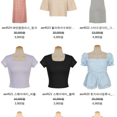
aw4524 패턴랩원피스_핑크
aw4523 플라워자수패턴튜닉_베이지
aw4522 스터드장식티_그레이
30,000원
20,000원
13,000원
9,900원
6,900원
4,900원
aw4521 스퀘어넥티_퍼플
aw4521 스퀘어넥티_블랙
aw4520 뒷지퍼셔링튜닉_블루
10,000원
10,000원
20,000원
3,900원
3,900원
6,900원