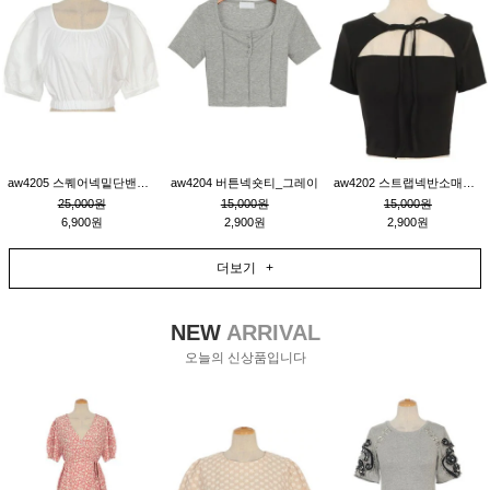
aw4205 스퀘어넥밑단밴딩숏블라우스_크림
aw4204 버튼넥숏티_그레이
aw4202 스트랩넥반소매숏티_블랙
25,000원
15,000원
15,000원
6,900원
2,900원
2,900원
더보기 +
NEW
ARRIVAL
오늘의 신상품입니다