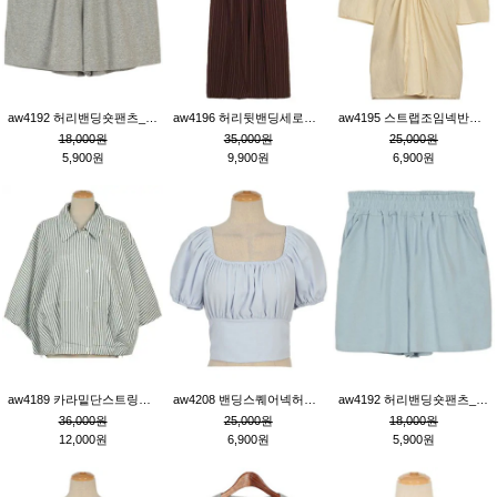
aw4192 허리밴딩숏팬츠_그레이
aw4196 허리뒷밴딩세로줄핀턱와이드팬츠_브라운
aw4195 스트랩조임넥반소매블라우스_연베이지
18,000원
35,000원
25,000원
5,900원
9,900원
6,900원
aw4189 카라밑단스트링세로줄오버핏블라우스_크림
aw4208 밴딩스퀘어넥허리뒷트임블라우스_블루
aw4192 허리밴딩숏팬츠_블루
36,000원
25,000원
18,000원
12,000원
6,900원
5,900원