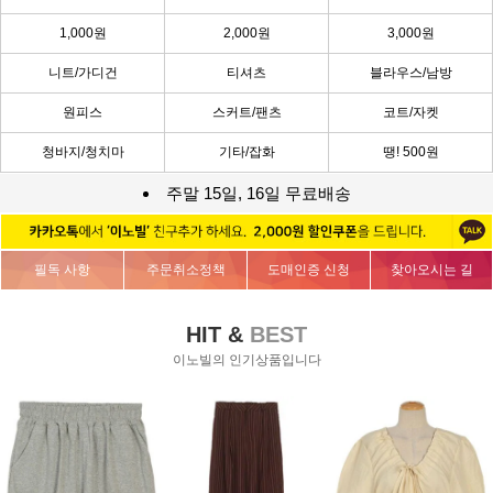
1,000원
2,000원
3,000원
니트/가디건
티셔츠
블라우스/남방
원피스
스커트/팬츠
코트/자켓
청바지/청치마
기타/잡화
땡! 500원
주말 15일, 16일 무료배송
필독 사항
주문취소정책
도매인증 신청
찾아오시는 길
HIT &
BEST
이노빌의 인기상품입니다