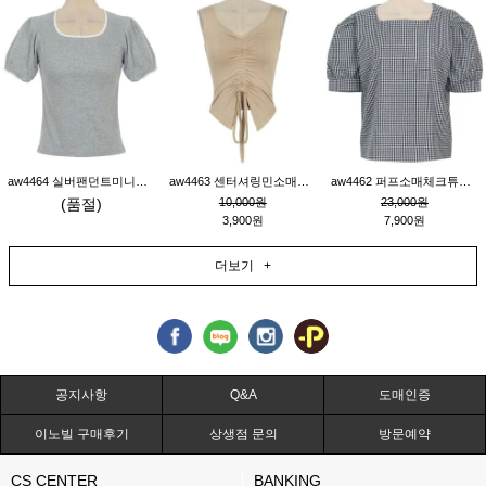
aw4464 실버팬던트미니레이스티_그레이
aw4463 센터셔링민소매티_베이지
aw4462 퍼프소매체크튜닉_네이비
(품절)
10,000원
23,000원
3,900원
7,900원
더보기 +
공지사항
Q&A
도매인증
이노빌 구매후기
상생점 문의
방문예약
CS CENTER
BANKING