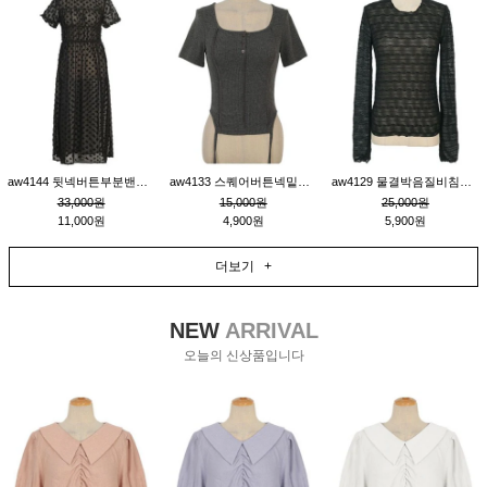
aw4144 뒷넥버튼부분밴딩레이어드비침원피스_블랙
aw4133 스퀘어버튼넥밑단줄잔골지환편티_챠콜
aw4129 물결박음질비침스판티_블랙
33,000원
15,000원
25,000원
11,000원
4,900원
5,900원
더보기 +
NEW
ARRIVAL
오늘의 신상품입니다