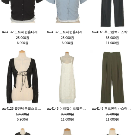
aw4132 도트패턴홀터레이어드St잔골지티_블랙
aw4132 도트패턴홀터레이어드St잔골지티_블루
aw4148 후크핀턱바스락팬츠_챠콜S
25,000원
25,000원
35,000원
6,900원
6,900원
11,000원
aw4125 끝단박음질스트랩오픈환편니트가디건_블랙
aw4145 어깨길이조절끈나시레이스러플원피스_아이보리
aw4148 후크핀턱바스락팬츠_카키M
18,000원
33,000원
35,000원
5,900원
11,000원
11,000원