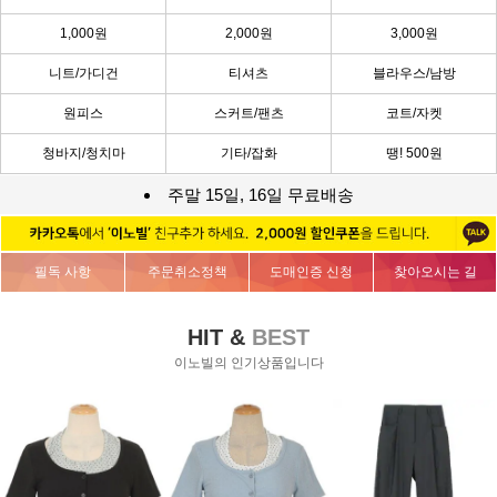
1,000원
2,000원
3,000원
니트/가디건
티셔츠
블라우스/남방
원피스
스커트/팬츠
코트/자켓
청바지/청치마
기타/잡화
땡! 500원
주말 15일, 16일 무료배송
필독 사항
주문취소정책
도매인증 신청
찾아오시는 길
HIT &
BEST
이노빌의 인기상품입니다