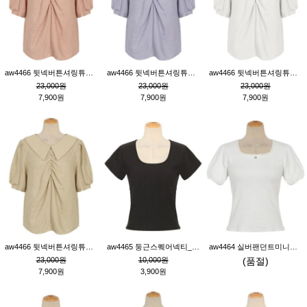
aw4466 뒷넥버튼셔링튜닉_핑크
aw4466 뒷넥버튼셔링튜닉_퍼플
aw4466 뒷넥버튼셔링튜닉_크림
23,000원
23,000원
23,000원
7,900원
7,900원
7,900원
aw4466 뒷넥버튼셔링튜닉_베이지
aw4465 둥근스퀘어넥티_블랙
aw4464 실버팬던트미니레이스티_크림
23,000원
10,000원
(품절)
7,900원
3,900원