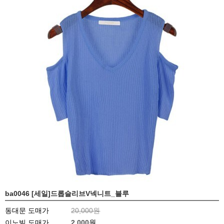
ba0046 [세일]드롭슬리브V넥니트_블루
동대문 도매가
20,000원
이노빌 도매가
2,000
원