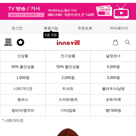
로그인
회원가입
주문조회
마이페이지
6종 쿠폰
신상품
인기상품
낱장코너
30% 할인상품
50% 할인상품
5,000원
1,000원
2,000원
3,000원
니트/가디건
티셔츠
블라우스/남방
원피스
스커트/팬츠
코트/자켓
청바지/청치마
기타/잡화
땡! 500원
* 니트/가디건