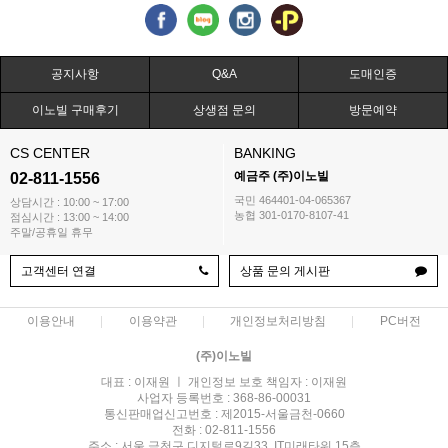
공지사항
Q&A
도매인증
이노빌 구매후기
상생점 문의
방문예약
CS CENTER
BANKING
예금주 (주)이노빌
02-811-1556
국민 464401-04-065367
상담시간 : 10:00 ~ 17:00
농협 301-0170-8107-41
점심시간 : 13:00 ~ 14:00
주말/공휴일 휴무
고객센터 연결
상품 문의 게시판
이용안내
이용약관
개인정보처리방침
PC버전
(주)이노빌
대표 : 이재원 ㅣ 개인정보 보호 책임자 : 이재원
사업자 등록번호 : 368-86-00031
통신판매업신고번호 : 제2015-서울금천-0660
전화 : 02-811-1556
주소 : 서울 금천구 디지털로9길33, IT미래타워 15층