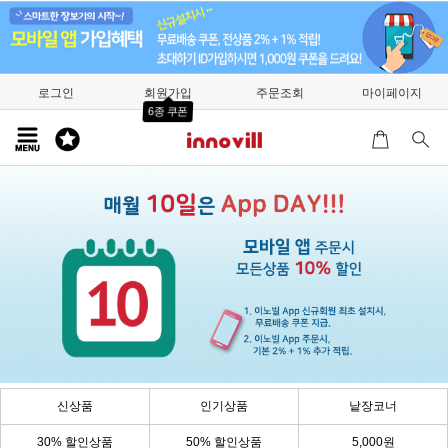
로그인
회원가입
주문조회
마이페이지
6종 쿠폰
신상품
인기상품
낱장코너
30% 할인상품
50% 할인상품
5,000원