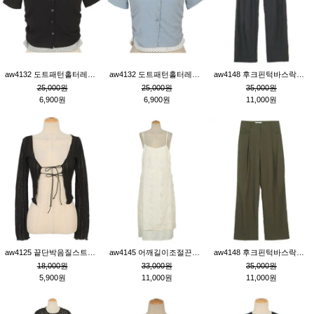
aw4132 도트패턴홀터레이어드St잔골지티_블랙
aw4132 도트패턴홀터레이어드St잔골지티_블루
aw4148 후크핀턱바스락팬츠_챠콜S
25,000원
25,000원
35,000원
6,900원
6,900원
11,000원
aw4125 끝단박음질스트랩오픈환편니트가디건_블랙
aw4145 어깨길이조절끈나시레이스러플원피스_아이보리
aw4148 후크핀턱바스락팬츠_카키M
18,000원
33,000원
35,000원
5,900원
11,000원
11,000원