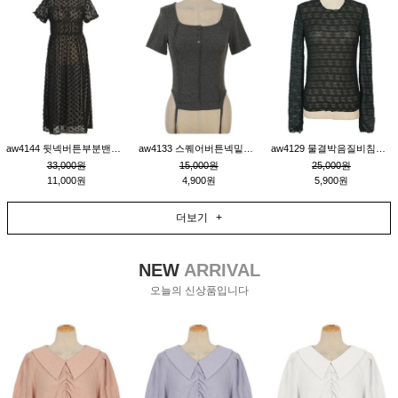
aw4144 뒷넥버튼부분밴딩레이어드비침원피스_블랙
aw4133 스퀘어버튼넥밑단줄잔골지환편티_챠콜
aw4129 물결박음질비침스판티_블랙
33,000원
15,000원
25,000원
11,000원
4,900원
5,900원
더보기 +
NEW
ARRIVAL
오늘의 신상품입니다