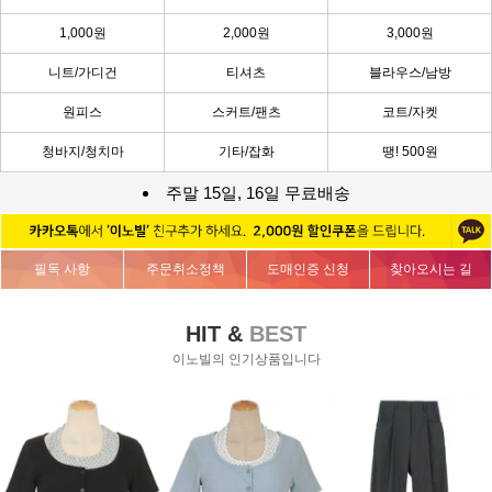
1,000원
2,000원
3,000원
니트/가디건
티셔츠
블라우스/남방
원피스
스커트/팬츠
코트/자켓
청바지/청치마
기타/잡화
땡! 500원
주말 15일, 16일 무료배송
필독 사항
주문취소정책
도매인증 신청
찾아오시는 길
HIT &
BEST
이노빌의 인기상품입니다