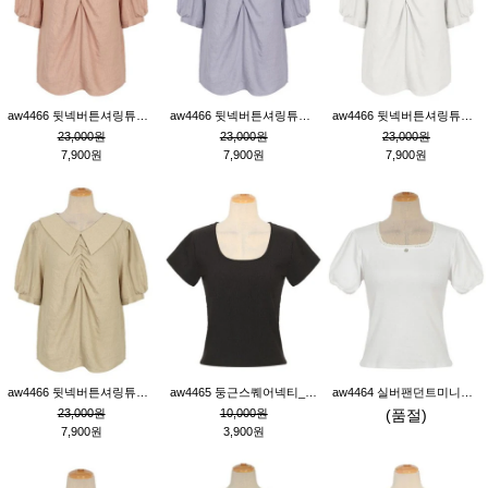
aw4466 뒷넥버튼셔링튜닉_핑크
aw4466 뒷넥버튼셔링튜닉_퍼플
aw4466 뒷넥버튼셔링튜닉_크림
23,000원
23,000원
23,000원
7,900원
7,900원
7,900원
aw4466 뒷넥버튼셔링튜닉_베이지
aw4465 둥근스퀘어넥티_블랙
aw4464 실버팬던트미니레이스티_크림
23,000원
10,000원
(품절)
7,900원
3,900원