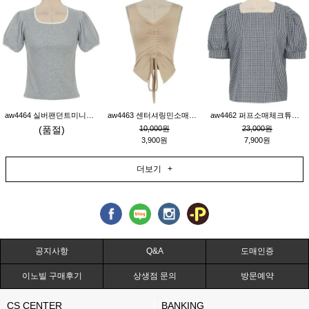
aw4464 실버팬던트미니레이스티_그레이
aw4463 센터셔링민소매티_베이지
aw4462 퍼프소매체크튜닉_네이비
(품절)
10,000원
23,000원
3,900원
7,900원
더보기 +
공지사항
Q&A
도매인증
이노빌 구매후기
상생점 문의
방문예약
CS CENTER
BANKING