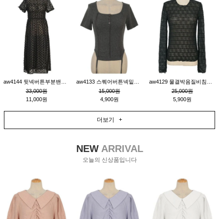
aw4144 뒷넥버튼부분밴딩레이어드비침원피스_블랙
aw4133 스퀘어버튼넥밑단줄잔골지환편티_챠콜
aw4129 물결박음질비침스판티_블랙
33,000원
15,000원
25,000원
11,000원
4,900원
5,900원
더보기 +
NEW
ARRIVAL
오늘의 신상품입니다