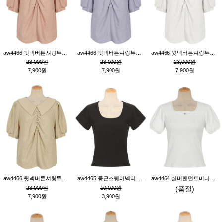
aw4466 뒷넥버튼셔링튜닉_핑크
aw4466 뒷넥버튼셔링튜닉_퍼플
aw4466 뒷넥버튼셔링튜닉_크림
23,000원
23,000원
23,000원
7,900원
7,900원
7,900원
aw4466 뒷넥버튼셔링튜닉_베이지
aw4465 둥근스퀘어넥티_블랙
aw4464 실버팬던트미니레이스티_크림
23,000원
10,000원
(품절)
7,900원
3,900원