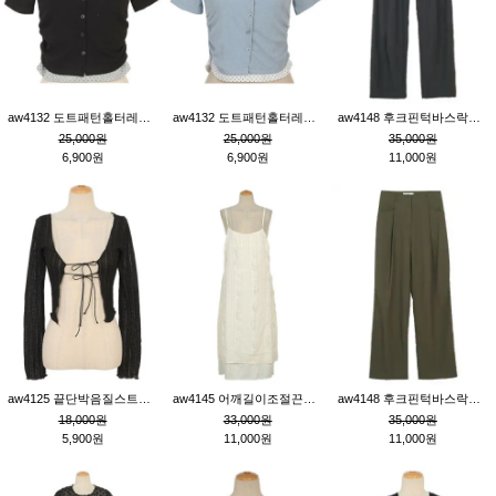
aw4132 도트패턴홀터레이어드St잔골지티_블랙
aw4132 도트패턴홀터레이어드St잔골지티_블루
aw4148 후크핀턱바스락팬츠_챠콜S
25,000원
25,000원
35,000원
6,900원
6,900원
11,000원
aw4125 끝단박음질스트랩오픈환편니트가디건_블랙
aw4145 어깨길이조절끈나시레이스러플원피스_아이보리
aw4148 후크핀턱바스락팬츠_카키M
18,000원
33,000원
35,000원
5,900원
11,000원
11,000원