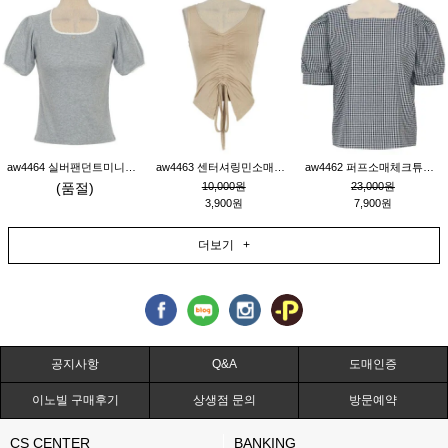
aw4464 실버팬던트미니레이스티_그레이
aw4463 센터셔링민소매티_베이지
aw4462 퍼프소매체크튜닉_네이비
(품절)
10,000원
23,000원
3,900원
7,900원
더보기 +
공지사항
Q&A
도매인증
이노빌 구매후기
상생점 문의
방문예약
CS CENTER
BANKING