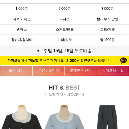
1,000원
2,000원
3,000원
니트/가디건
티셔츠
블라우스/남방
원피스
스커트/팬츠
코트/자켓
청바지/청치마
기타/잡화
땡! 500원
주말 15일, 16일 무료배송
필독 사항
주문취소정책
도매인증 신청
찾아오시는 길
HIT &
BEST
이노빌의 인기상품입니다